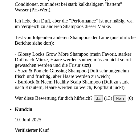
Conditioner, zumindest bei stark kalkhaltigem "hartem"
Wasser (PH-Wert).
Ich liebe den Duft, aber die "Performance" ist nur mäßig, v.a.
im Vergleich zu anderen Shampoos dieser Marke.
Test von folgenden anderen Shampoos der Linie (ausführliche
Berichte siehe dort):
- Glossy Locks Grow More Shampoo (mein Favorit, starker
Duft nach Minze, Haare werden sauber, müssen nicht so oft
gewaschen werden und die Frisur sitzt)
- Yuzu & Pomelo Glossing Shampoo (Duft sehr angenehm
frisch und fruchtig, aber Haare werden zu weich)
- Burdock & Neem Healthy Scalp Shampoo (Duft zu stark
nach Kräutern, Haare werden zu weich, Kopfhaut juckt)
War diese Bewertung für dich hilfreich?
(13)
(0)
Ja
Nein
Kund:in
10. Juni 2025
Verifizierter Kauf