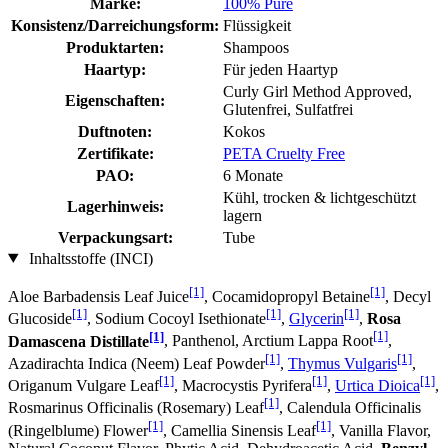
Marke:
100% Pure
Konsistenz/Darreichungsform:
Flüssigkeit
Produktarten:
Shampoos
Haartyp:
Für jeden Haartyp
Curly Girl Method Approved,
Eigenschaften:
Glutenfrei, Sulfatfrei
Duftnoten:
Kokos
Zertifikate:
PETA Cruelty Free
PAO:
6 Monate
Kühl, trocken & lichtgeschützt
Lagerhinweis:
lagern
Verpackungsart:
Tube
Inhaltsstoffe (INCI)
[1]
[1]
Aloe Barbadensis Leaf Juice
, Cocamidopropyl Betaine
, Decyl
[1]
[1]
[1]
Glucoside
, Sodium Cocoyl Isethionate
,
Glycerin
,
Rosa
[1]
[1]
Damascena Distillate
, Panthenol, Arctium Lappa Root
,
[1]
[1]
Azadirachta Indica (Neem) Leaf Powder
,
Thymus Vulgaris
,
[1]
[1]
[1]
Origanum Vulgare Leaf
, Macrocystis Pyrifera
,
Urtica Dioica
,
[1]
Rosmarinus Officinalis (Rosemary) Leaf
, Calendula Officinalis
[1]
[1]
(Ringelblume) Flower
, Camellia Sinensis Leaf
, Vanilla Flavor,