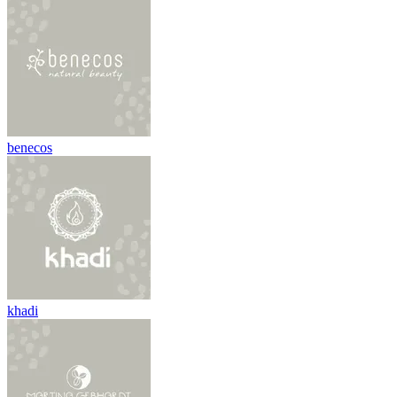
benecos
khadi