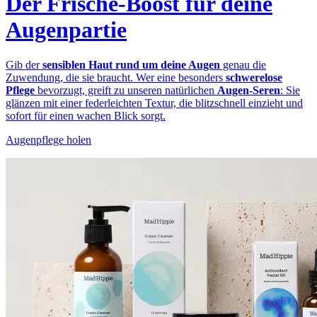
Der Frische-Boost für deine
Augenpartie
Gib der
sensiblen Haut rund um deine Augen
genau die
Zuwendung, die sie braucht. Wer eine besonders
schwerelose
Pflege
bevorzugt, greift zu unseren natürlichen
Augen-Seren
: Sie
glänzen mit einer federleichten Textur, die blitzschnell einzieht und
sofort für einen wachen Blick sorgt.
Augenpflege holen