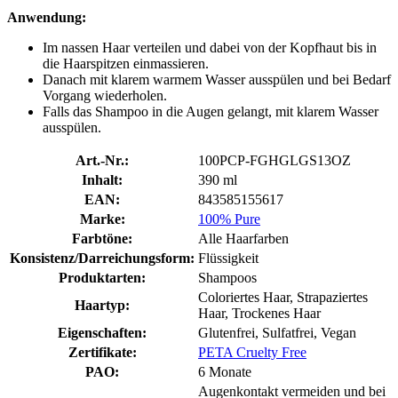
Anwendung:
Im nassen Haar verteilen und dabei von der Kopfhaut bis in
die Haarspitzen einmassieren.
Danach mit klarem warmem Wasser ausspülen und bei Bedarf
Vorgang wiederholen.
Falls das Shampoo in die Augen gelangt, mit klarem Wasser
ausspülen.
Art.-Nr.:
100PCP-FGHGLGS13OZ
Inhalt:
390 ml
EAN:
843585155617
Marke:
100% Pure
Farbtöne:
Alle Haarfarben
Konsistenz/Darreichungsform:
Flüssigkeit
Produktarten:
Shampoos
Coloriertes Haar, Strapaziertes
Haartyp:
Haar, Trockenes Haar
Eigenschaften:
Glutenfrei, Sulfatfrei, Vegan
Zertifikate:
PETA Cruelty Free
PAO:
6 Monate
Augenkontakt vermeiden und bei