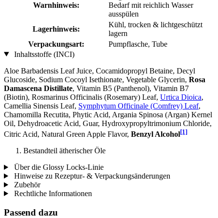
Warnhinweis:
Bedarf mit reichlich Wasser
ausspülen
Kühl, trocken & lichtgeschützt
Lagerhinweis:
lagern
Verpackungsart:
Pumpflasche, Tube
Inhaltsstoffe (INCI)
Aloe Barbadensis Leaf Juice, Cocamidopropyl Betaine, Decyl
Glucoside, Sodium Cocoyl Isethionate, Vegetable Glycerin,
Rosa
Damascena Distillate
, Vitamin B5 (Panthenol), Vitamin B7
(Biotin), Rosmarinus Officinalis (Rosemary) Leaf,
Urtica Dioica
,
Camellia Sinensis Leaf,
Symphytum Officinale (Comfrey) Leaf
,
Chamomilla Recutita, Phytic Acid, Argania Spinosa (Argan) Kernel
Oil, Dehydroacetic Acid, Guar, Hydroxypropyltrimonium Chloride,
[1]
Citric Acid, Natural Green Apple Flavor,
Benzyl Alcohol
Bestandteil ätherischer Öle
Über die Glossy Locks-Linie
Hinweise zu Rezeptur- & Verpackungsänderungen
Zubehör
Rechtliche Informationen
Passend dazu