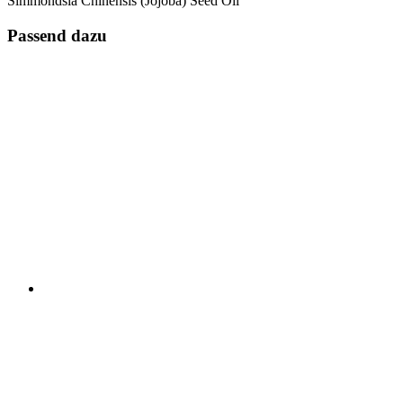
Simmondsia Chinensis (Jojoba) Seed Oil
Passend dazu