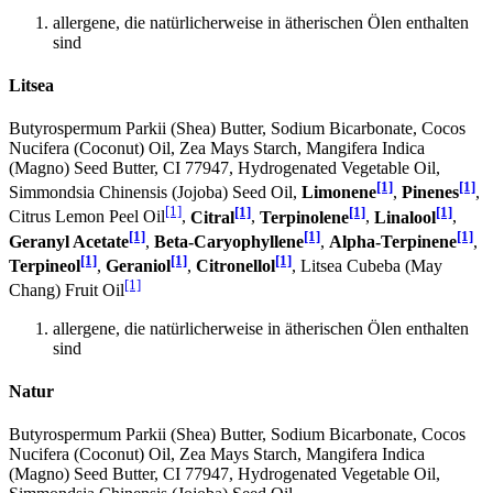
allergene, die natürlicherweise in ätherischen Ölen enthalten
sind
Litsea
Butyrospermum Parkii (Shea) Butter, Sodium Bicarbonate, Cocos
Nucifera (Coconut) Oil, Zea Mays Starch, Mangifera Indica
(Magno) Seed Butter, CI 77947, Hydrogenated Vegetable Oil,
[1]
[1]
Simmondsia Chinensis (Jojoba) Seed Oil,
Limonene
,
Pinenes
,
[1]
[1]
[1]
[1]
Citrus Lemon Peel Oil
,
Citral
,
Terpinolene
,
Linalool
,
[1]
[1]
[1]
Geranyl Acetate
,
Beta-Caryophyllene
,
Alpha-Terpinene
,
[1]
[1]
[1]
Terpineol
,
Geraniol
,
Citronellol
, Litsea Cubeba (May
[1]
Chang) Fruit Oil
allergene, die natürlicherweise in ätherischen Ölen enthalten
sind
Natur
Butyrospermum Parkii (Shea) Butter, Sodium Bicarbonate, Cocos
Nucifera (Coconut) Oil, Zea Mays Starch, Mangifera Indica
(Magno) Seed Butter, CI 77947, Hydrogenated Vegetable Oil,