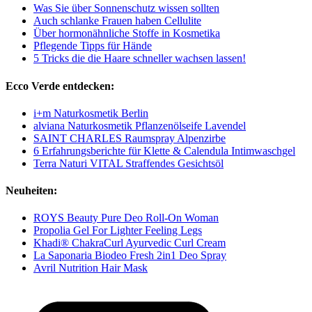
Was Sie über Sonnenschutz wissen sollten
Auch schlanke Frauen haben Cellulite
Über hormonähnliche Stoffe in Kosmetika
Pflegende Tipps für Hände
5 Tricks die die Haare schneller wachsen lassen!
Ecco Verde entdecken:
i+m Naturkosmetik Berlin
alviana Naturkosmetik Pflanzenölseife Lavendel
SAINT CHARLES Raumspray Alpenzirbe
6 Erfahrungsberichte für Klette & Calendula Intimwaschgel
Terra Naturi VITAL Straffendes Gesichtsöl
Neuheiten:
ROYS Beauty Pure Deo Roll-On Woman
Propolia Gel For Lighter Feeling Legs
Khadi® ChakraCurl Ayurvedic Curl Cream
La Saponaria Biodeo Fresh 2in1 Deo Spray
Avril Nutrition Hair Mask