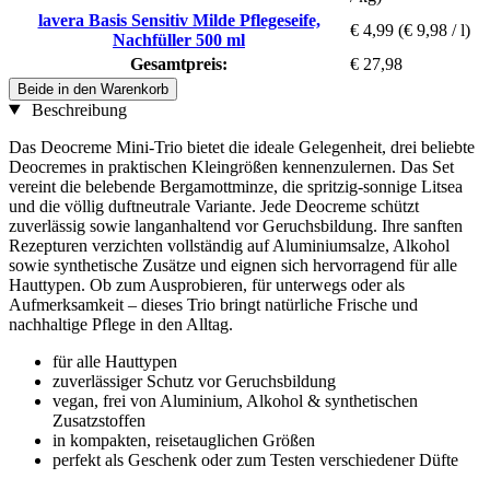
lavera Basis Sensitiv Milde Pflegeseife,
€ 4,99
(€ 9,98 / l)
Nachfüller 500 ml
Gesamtpreis:
€ 27,98
Beide in den Warenkorb
Beschreibung
Das Deocreme Mini-Trio bietet die ideale Gelegenheit, drei beliebte
Deocremes in praktischen Kleingrößen kennenzulernen. Das Set
vereint die belebende Bergamottminze, die spritzig-sonnige Litsea
und die völlig duftneutrale Variante. Jede Deocreme schützt
zuverlässig sowie langanhaltend vor Geruchsbildung. Ihre sanften
Rezepturen verzichten vollständig auf Aluminiumsalze, Alkohol
sowie synthetische Zusätze und eignen sich hervorragend für alle
Hauttypen. Ob zum Ausprobieren, für unterwegs oder als
Aufmerksamkeit – dieses Trio bringt natürliche Frische und
nachhaltige Pflege in den Alltag.
für alle Hauttypen
zuverlässiger Schutz vor Geruchsbildung
vegan, frei von Aluminium, Alkohol & synthetischen
Zusatzstoffen
in kompakten, reisetauglichen Größen
perfekt als Geschenk oder zum Testen verschiedener Düfte