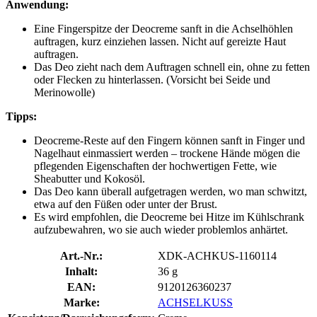
Anwendung:
Eine Fingerspitze der Deocreme sanft in die Achselhöhlen
auftragen, kurz einziehen lassen. Nicht auf gereizte Haut
auftragen.
Das Deo zieht nach dem Auftragen schnell ein, ohne zu fetten
oder Flecken zu hinterlassen. (Vorsicht bei Seide und
Merinowolle)
Tipps:
Deocreme-Reste auf den Fingern können sanft in Finger und
Nagelhaut einmassiert werden – trockene Hände mögen die
pflegenden Eigenschaften der hochwertigen Fette, wie
Sheabutter und Kokosöl.
Das Deo kann überall aufgetragen werden, wo man schwitzt,
etwa auf den Füßen oder unter der Brust.
Es wird empfohlen, die Deocreme bei Hitze im Kühlschrank
aufzubewahren, wo sie auch wieder problemlos anhärtet.
Art.-Nr.:
XDK-ACHKUS-1160114
Inhalt:
36 g
EAN:
9120126360237
Marke:
ACHSELKUSS