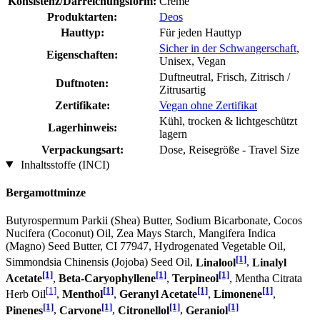
Konsistenz/Darreichungsform:
Creme
Produktarten:
Deos
Hauttyp:
Für jeden Hauttyp
Sicher in der Schwangerschaft
,
Eigenschaften:
Unisex, Vegan
Duftneutral, Frisch, Zitrisch /
Duftnoten:
Zitrusartig
Zertifikate:
Vegan ohne Zertifikat
Kühl, trocken & lichtgeschützt
Lagerhinweis:
lagern
Verpackungsart:
Dose, Reisegröße - Travel Size
Inhaltsstoffe (INCI)
Bergamottminze
Butyrospermum Parkii (Shea) Butter, Sodium Bicarbonate, Cocos
Nucifera (Coconut) Oil, Zea Mays Starch, Mangifera Indica
(Magno) Seed Butter, CI 77947, Hydrogenated Vegetable Oil,
[1]
Simmondsia Chinensis (Jojoba) Seed Oil,
Linalool
,
Linalyl
[1]
[1]
[1]
Acetate
,
Beta-Caryophyllene
,
Terpineol
, Mentha Citrata
[1]
[1]
[1]
[1]
Herb Oil
,
Menthol
,
Geranyl Acetate
,
Limonene
,
[1]
[1]
[1]
[1]
Pinenes
,
Carvone
,
Citronellol
,
Geraniol