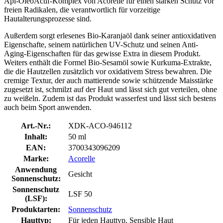
Api-OléoActif-Komplex von Acorelle für einen starken Schutz vor
freien Radikalen, die verantwortlich für vorzeitige
Hautalterungsprozesse sind.
Außerdem sorgt erlesenes Bio-Karanjaöl dank seiner antioxidativen
Eigenschafte, seinem natürlichen UV-Schutz und seinen Anti-
Aging-Eigenschaften für das gewisse Extra in diesem Produkt.
Weiters enthält die Formel Bio-Sesamöl sowie Kurkuma-Extrakte,
die die Hautzellen zusätzlich vor oxidativem Stress bewahren. Die
cremige Textur, der auch mattierende sowie schützende Maisstärke
zugesetzt ist, schmilzt auf der Haut und lässt sich gut verteilen, ohne
zu weißeln. Zudem ist das Produkt wasserfest und lässt sich bestens
auch beim Sport anwenden.
Art.-Nr.:
XDK-ACO-946112
Inhalt:
50 ml
EAN:
3700343096209
Marke:
Acorelle
Anwendung
Gesicht
Sonnenschutz:
Sonnenschutz
LSF 50
(LSF):
Produktarten:
Sonnenschutz
Hauttyp:
Für jeden Hauttyp, Sensible Haut