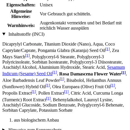
Eigenschaften:
Unisex
Allgemeine
Vor Gebrauch gut schütteln.
Hinweise:
Augenkontakt vermeiden und bei Bedarf mit
Warnhinweis:
reichlich Wasser ausspülen
Inhaltsstoffe (INCI)
Dicaprylyl Carbonate, Titanium Dioxide (Nano), Aqua, Coco
[1]
Caprylate/Caprate, Pongamia Glabra (Karanja) Seed Oil
, Zea
[1]
Mays Starch
, Polyglyceryl-6 Stearate, Polyglyceryl-3
Polyricinoleate, Sorbitan Isostearate, Polyglyceryl-3 Diisostearate,
Arachidyl Alcohol, Aluminium Hydroxide, Stearic Acid,
Sesamum
[1]
[1]
Indicum (Sesame) Seed Oil
,
Rosa Damascena Flower Water
,
[1]
Aloe Barbadensis Leaf Powder
, Bisabolol, Helianthus Annuus
[1]
[1]
(Sunflower) Hybrid Oil
, Olea Europaea (Olive) Fruit Oil
,
[1]
[1]
Propolis Extract
, Pollen Extract
, Citric Acid, Curcuma Longa
[1]
(Turmeric) Root Extract
, Behenylalkohol, Lauroyl Lysine,
Arachidyl Glucoside, Sodium Benzoate, Polyglyceryl-6 Behenate,
Sorbitan Caprylate, Potassium Sorbate
aus biologischem Anbau
Hinweise zum Sonnenschutz