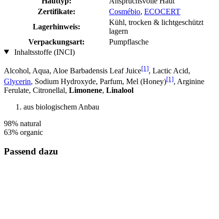
Hauttyp:
Anspruchsvolle Haut
Zertifikate:
Cosmébio
,
ECOCERT
Kühl, trocken & lichtgeschützt
Lagerhinweis:
lagern
Verpackungsart:
Pumpflasche
Inhaltsstoffe (INCI)
[1]
Alcohol, Aqua, Aloe Barbadensis Leaf Juice
, Lactic Acid,
[1]
Glycerin
, Sodium Hydroxyde, Parfum, Mel (Honey)
, Arginine
Ferulate, Citronellal,
Limonene
,
Linalool
aus biologischem Anbau
98% natural
63% organic
Passend dazu