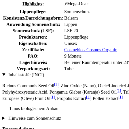
⚡Mega-Deals
Highlights:
Lippenpflege:
Sonnenschutz
Konsistenz/Darreichungsform:
Balsam
Anwendung Sonnenschutz:
Lippen
Sonnenschutz (LSF):
LSF 20
Produktarten:
Lippenpflege
Eigenschaften:
Unisex
Zertifikate:
Cosmébio - Cosmos Organic
PAO:
9 Monate
Lagerhinweis:
Bei einer Raumtemperatur unter 23
Verpackungsart:
Tube
Inhaltsstoffe (INCI)
[1]
Ricinus Communis Seed Oil
, Zinc Oxide (Nano), Oleic/Linoleic/L
[1]
Polyhydroxystearic Acid, Pongamia Glabra (Karanja) Seed Oil
, Tr
[1]
[1]
[1]
Europaea (Olive) Fruit Oil
, Propolis Extract
, Pollen Extract
aus biologischem Anbau
Hinweise zum Sonnenschutz