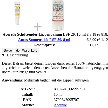
Acorelle Schützender Lippenbalsam LSF 20, 10 ml
€ 8,18
(€ 818,
Antos Sonnenstick LSF 50, 8 ml
€ 8,99
(€ 1.12
Gesamtpreis:
€ 17,17
Beide in den Warenkorb
Beschreibung
Dieser Balsam bietet deinen Lippen dank seines 100% natürlichen min
angereichert, welche den ersten Anzeichen der Hautalterung entgege
überall für Pflege und Schutz.
Anwendung
: Mehrmals täglich auf die Lippen auftragen.
Art.-Nr.:
XDK-ACO-995714
Inhalt:
10 ml
EAN:
3700343095707
Marke:
Acorelle