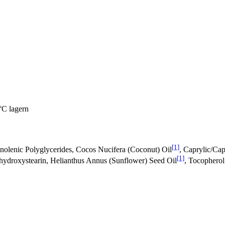
°C lagern
[1]
inolenic Polyglycerides, Cocos Nucifera (Coconut) Oil
, Caprylic/Cap
[1]
ihydroxystearin, Helianthus Annus (Sunflower) Seed Oil
, Tocopherol