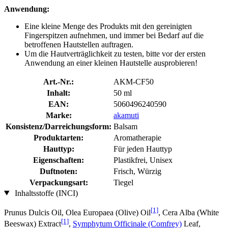
Anwendung:
Eine kleine Menge des Produkts mit den gereinigten
Fingerspitzen aufnehmen, und immer bei Bedarf auf die
betroffenen Hautstellen auftragen.
Um die Hautverträglichkeit zu testen, bitte vor der ersten
Anwendung an einer kleinen Hautstelle ausprobieren!
Art.-Nr.:
AKM-CF50
Inhalt:
50 ml
EAN:
5060496240590
Marke:
akamuti
Konsistenz/Darreichungsform:
Balsam
Produktarten:
Aromatherapie
Hauttyp:
Für jeden Hauttyp
Eigenschaften:
Plastikfrei, Unisex
Duftnoten:
Frisch, Würzig
Verpackungsart:
Tiegel
Inhaltsstoffe (INCI)
[1]
Prunus Dulcis Oil, Olea Europaea (Olive) Oil
, Cera Alba (White
[1]
Beeswax) Extract
,
Symphytum Officinale (Comfrey)
Leaf,