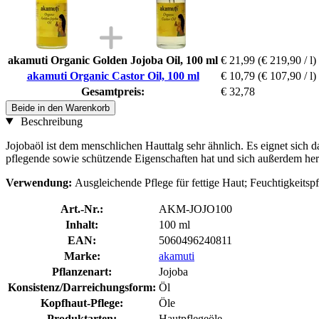
akamuti Organic Golden Jojoba Oil, 100 ml
€ 21,99
(€ 219,90 / l)
akamuti Organic Castor Oil, 100 ml
€ 10,79
(€ 107,90 / l)
Gesamtpreis:
€ 32,78
Beide in den Warenkorb
Beschreibung
Jojobaöl ist dem menschlichen Hauttalg sehr ähnlich. Es eignet sich dah
pflegende sowie schützende Eigenschaften hat und sich außerdem her
Verwendung:
Ausgleichende Pflege für fettige Haut; Feuchtigkeitsp
Art.-Nr.:
AKM-JOJO100
Inhalt:
100 ml
EAN:
5060496240811
Marke:
akamuti
Pflanzenart:
Jojoba
Konsistenz/Darreichungsform:
Öl
Kopfhaut-Pflege:
Öle
Produktarten:
Hautpflegeöle