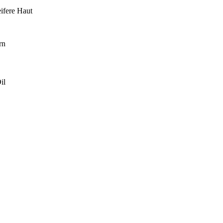
eifere Haut
rn
il