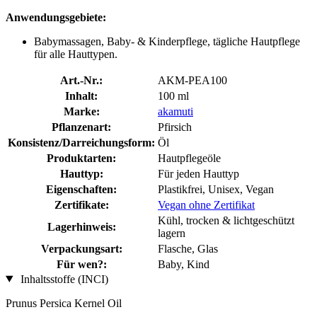
Anwendungsgebiete:
Babymassagen, Baby- & Kinderpflege, tägliche Hautpflege
für alle Hauttypen.
Art.-Nr.:
AKM-PEA100
Inhalt:
100 ml
Marke:
akamuti
Pflanzenart:
Pfirsich
Konsistenz/Darreichungsform:
Öl
Produktarten:
Hautpflegeöle
Hauttyp:
Für jeden Hauttyp
Eigenschaften:
Plastikfrei, Unisex, Vegan
Zertifikate:
Vegan ohne Zertifikat
Kühl, trocken & lichtgeschützt
Lagerhinweis:
lagern
Verpackungsart:
Flasche, Glas
Für wen?:
Baby, Kind
Inhaltsstoffe (INCI)
Prunus Persica Kernel Oil