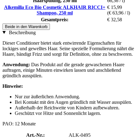
Haarspülung, 250 ml
66,36 / l)
Alkemilla Eco Bio Cosmetic ALKHAIR RICCI+
€ 15,99
Shampoo, 250 ml
(€ 63,96 / l)
Gesamtpreis:
€ 32,58
Beide in den Warenkorb
Beschreibung
Dieser Conditioner bietet stark entwirrende Eigenschaften für
lockiges und gewelltes Haar. Seine spezielle Formulierung nährt die
Haare, bändigt Frizz und sorgt für Definition, ohne zu beschweren.
Anwendung:
Das Produkt auf die gerade gewaschenen Haare
auftragen, einige Minuten einwirken lassen und anschließend
gründlich ausspülen.
Hinweise:
Nur zur äußerlichen Anwendung.
Bei Kontakt mit den Augen gründlich mit Wasser ausspülen.
Außerhalb der Reichweite von Kindern aufbewahren.
Geschützt vor Hitze und Sonnenlicht lagern.
PAO: 12 Monate
Art.-Nr.:
ALK-0495