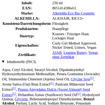
Inhalt:
250 ml
EAN:
8051414386411
Marke:
Alkemilla Eco Bio Cosmetic
ALKEMILLA:
ALKHAIR, RICCI+
Konsistenz/Darreichungsform:
Flüssigkeit
Produktarten:
Haarpflege
Krauses / Frizziges Haar,
Haartyp:
Lockiges Haar
Curly Girl Method Approved,
Eigenschaften:
Nickel Tested, Unisex, Vegan
AIAB
,
Leaping Bunny
,
Vegan
Zertifikate:
ohne Zertifikat
Inhaltsstoffe (INCI)
Aqua, Cetyl Alcohol, Stearyl Alcohol, Dipalmitoylethyl
Hydroxyethylmonium Methosulfate, Persea Gratissima (Avocado)
[1]
Oil, Simmondsia Chinensis (Jojoba) Seed Oil,
Glycine Soja
,
[1]
Avena Sativa (Oat) Bran Extract
, Panicum Miliaceum Seed
[1]
Extract
,
Prunus Amygdalus Dulcis (Sweet Almond) Seed
[1]
[1]
Extract
, Helianthus Annus (Sunflower) Seed Oil
, Hydrolyzed
Quinoa,
Glycerin
, Behenamidopropyl Dimethylamine,
Benzyl
Alcohol
, Parfum, Lactic Acid, Sodium Benzoate, Potassium