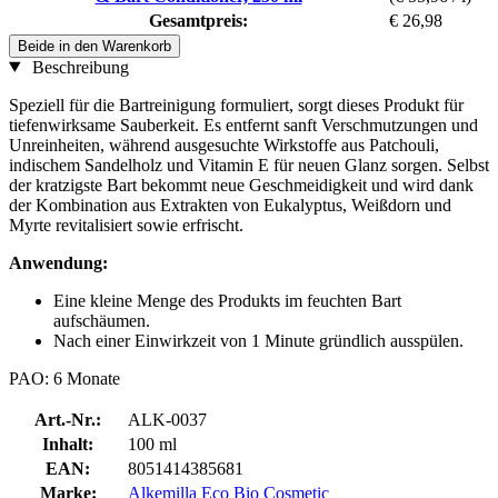
Gesamtpreis:
€ 26,98
Beide in den Warenkorb
Beschreibung
Speziell für die Bartreinigung formuliert, sorgt dieses Produkt für
tiefenwirksame Sauberkeit. Es entfernt sanft Verschmutzungen und
Unreinheiten, während ausgesuchte Wirkstoffe aus Patchouli,
indischem Sandelholz und Vitamin E für neuen Glanz sorgen. Selbst
der kratzigste Bart bekommt neue Geschmeidigkeit und wird dank
der Kombination aus Extrakten von Eukalyptus, Weißdorn und
Myrte revitalisiert sowie erfrischt.
Anwendung:
Eine kleine Menge des Produkts im feuchten Bart
aufschäumen.
Nach einer Einwirkzeit von 1 Minute gründlich ausspülen.
PAO: 6 Monate
Art.-Nr.:
ALK-0037
Inhalt:
100 ml
EAN:
8051414385681
Marke:
Alkemilla Eco Bio Cosmetic