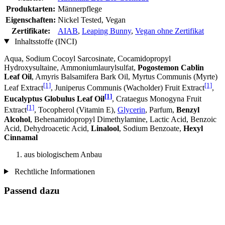
Produktarten:
Männerpflege
Eigenschaften:
Nickel Tested, Vegan
Zertifikate:
AIAB
,
Leaping Bunny
,
Vegan ohne Zertifikat
Inhaltsstoffe (INCI)
Aqua, Sodium Cocoyl Sarcosinate, Cocamidopropyl
Hydroxysultaine, Ammoniumlaurylsulfat,
Pogostemon Cablin
Leaf Oil
, Amyris Balsamifera Bark Oil, Myrtus Communis (Myrte)
[1]
[1]
Leaf Extract
, Juniperus Communis (Wacholder) Fruit Extract
,
[1]
Eucalyptus Globulus Leaf Oil
, Crataegus Monogyna Fruit
[1]
Extract
, Tocopherol (Vitamin E),
Glycerin
, Parfum,
Benzyl
Alcohol
, Behenamidopropyl Dimethylamine, Lactic Acid, Benzoic
Acid, Dehydroacetic Acid,
Linalool
, Sodium Benzoate,
Hexyl
Cinnamal
aus biologischem Anbau
Rechtliche Informationen
Passend dazu