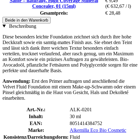
Santé – naturally. High Coverage Mineral
€ 9,49
Concealer, 01 (15ml)
(€ 632,67 / l)
Gesamtpreis:
€ 28,48
Beide in den Warenkorb
Beschreibung
Diese besonders leichte Foundation zeichnet sich durch ihre hohe
Deckkraft sowie ein samtig-mattes Finish aus. Sie ebnet den Teint
und lässt sich dank ihrer weichen Textur besonders einfach
verteilen, trocknet verlaufend, aber rasch genug, um ein Maximum
an Komfort sowie ein präzises Auftragen zu gewährleisten. Bio-
Avocadoöl, pflanzliche Fettsäuren und Polyglyceride sorgen für eine
perfekte und dauerhafte Basis.
Anwendung:
Erst den Primer auftragen und anschließend die
Velvet Fluid Foundation mit einem Make-up-Schwamm oder einem
Pinsel gleichmäßig in die Haut von Gesicht, Hals und Dekolleté
einarbeiten.
Art.-Nr.:
ALK-0201
Inhalt:
30 ml
EAN:
8051414384752
Marke:
Alkemilla Eco Bio Cosmetic
Konsistenz/Darreichungsform:
Fluid