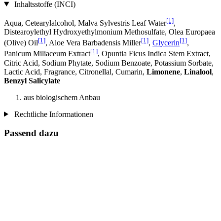
Inhaltsstoffe (INCI)
[1]
Aqua, Cetearylalcohol, Malva Sylvestris Leaf Water
,
Distearoylethyl Hydroxyethylmonium Methosulfate, Olea Europaea
[1]
[1]
[1]
(Olive) Oil
, Aloe Vera Barbadensis Miller
,
Glycerin
,
[1]
Panicum Miliaceum Extract
, Opuntia Ficus Indica Stem Extract,
Citric Acid, Sodium Phytate, Sodium Benzoate, Potassium Sorbate,
Lactic Acid, Fragrance, Citronellal, Cumarin,
Limonene
,
Linalool
,
Benzyl Salicylate
aus biologischem Anbau
Rechtliche Informationen
Passend dazu