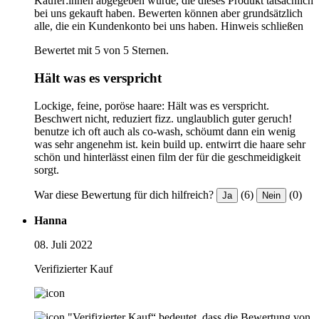
Käufer:innen abgegeben wurde, die dieses Produkt tatsächlich
bei uns gekauft haben. Bewerten können aber grundsätzlich
alle, die ein Kundenkonto bei uns haben.
Hinweis schließen
Bewertet mit 5 von 5 Sternen.
Hält was es verspricht
Lockige, feine, poröse haare: Hält was es verspricht.
Beschwert nicht, reduziert fizz. unglaublich guter geruch!
benutze ich oft auch als co-wash, schöumt dann ein wenig
was sehr angenehm ist. kein build up. entwirrt die haare sehr
schön und hinterlässt einen film der für die geschmeidigkeit
sorgt.
War diese Bewertung für dich hilfreich?
(6)
(0)
Ja
Nein
Hanna
08. Juli 2022
Verifizierter Kauf
"Verifizierter Kauf“ bedeutet, dass die Bewertung von