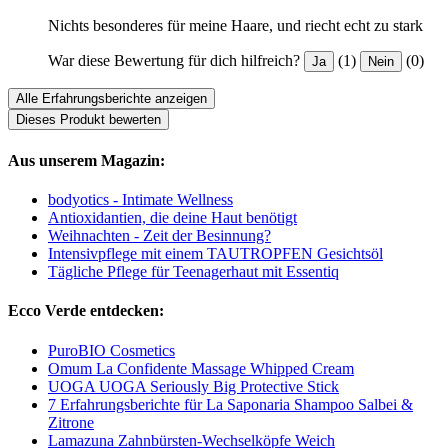
Nichts besonderes für meine Haare, und riecht echt zu stark
War diese Bewertung für dich hilfreich?
(1)
(0)
Ja
Nein
Alle Erfahrungsberichte anzeigen
Dieses Produkt bewerten
Aus unserem Magazin:
bodyotics - Intimate Wellness
Antioxidantien, die deine Haut benötigt
Weihnachten - Zeit der Besinnung?
Intensivpflege mit einem TAUTROPFEN Gesichtsöl
Tägliche Pflege für Teenagerhaut mit Essentiq
Ecco Verde entdecken:
PuroBIO Cosmetics
Omum La Confidente Massage Whipped Cream
UOGA UOGA Seriously Big Protective Stick
7 Erfahrungsberichte für La Saponaria Shampoo Salbei &
Zitrone
Lamazuna Zahnbürsten-Wechselköpfe Weich