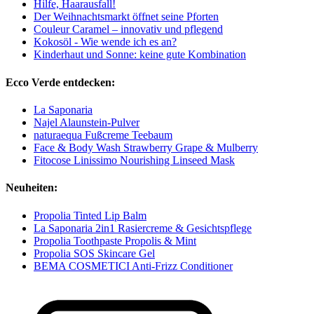
Hilfe, Haarausfall!
Der Weihnachtsmarkt öffnet seine Pforten
Couleur Caramel – innovativ und pflegend
Kokosöl - Wie wende ich es an?
Kinderhaut und Sonne: keine gute Kombination
Ecco Verde entdecken:
La Saponaria
Najel Alaunstein-Pulver
naturaequa Fußcreme Teebaum
Face & Body Wash Strawberry Grape & Mulberry
Fitocose Linissimo Nourishing Linseed Mask
Neuheiten:
Propolia Tinted Lip Balm
La Saponaria 2in1 Rasiercreme & Gesichtspflege
Propolia Toothpaste Propolis & Mint
Propolia SOS Skincare Gel
BEMA COSMETICI Anti-Frizz Conditioner