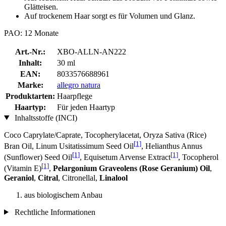
Glätteisen.
Auf trockenem Haar sorgt es für Volumen und Glanz.
PAO: 12 Monate
Art.-Nr.:
XBO-ALLN-AN222
Inhalt:
30 ml
EAN:
8033576688961
Marke:
allegro natura
Produktarten:
Haarpflege
Haartyp:
Für jeden Haartyp
Inhaltsstoffe (INCI)
Coco Caprylate/Caprate, Tocopherylacetat, Oryza Sativa (Rice)
[1]
Bran Oil, Linum Usitatissimum Seed Oil
, Helianthus Annus
[1]
[1]
(Sunflower) Seed Oil
, Equisetum Arvense Extract
, Tocopherol
[1]
(Vitamin E)
,
Pelargonium Graveolens (Rose Geranium) Oil
,
Geraniol
,
Citral
, Citronellal,
Linalool
aus biologischem Anbau
Rechtliche Informationen