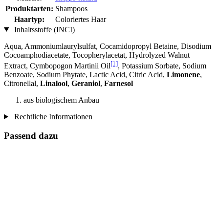
Produktarten:
Shampoos
Haartyp:
Coloriertes Haar
Inhaltsstoffe (INCI)
Aqua, Ammoniumlaurylsulfat, Cocamidopropyl Betaine, Disodium
Cocoamphodiacetate, Tocopherylacetat, Hydrolyzed Walnut
[1]
Extract, Cymbopogon Martinii Oil
, Potassium Sorbate, Sodium
Benzoate, Sodium Phytate, Lactic Acid, Citric Acid,
Limonene
,
Citronellal,
Linalool
,
Geraniol
,
Farnesol
aus biologischem Anbau
Rechtliche Informationen
Passend dazu