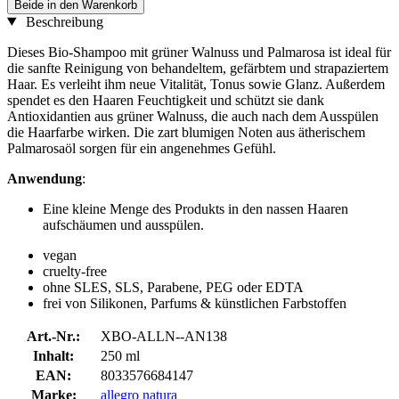
Beide in den Warenkorb
Beschreibung
Dieses Bio-Shampoo mit grüner Walnuss und Palmarosa ist ideal für
die sanfte Reinigung von behandeltem, gefärbtem und strapaziertem
Haar. Es verleiht ihm neue Vitalität, Tonus sowie Glanz. Außerdem
spendet es den Haaren Feuchtigkeit und schützt sie dank
Antioxidantien aus grüner Walnuss, die auch nach dem Ausspülen
die Haarfarbe wirken. Die zart blumigen Noten aus ätherischem
Palmarosaöl sorgen für ein angenehmes Gefühl.
Anwendung
:
Eine kleine Menge des Produkts in den nassen Haaren
aufschäumen und ausspülen.
vegan
cruelty-free
ohne SLES, SLS, Parabene, PEG oder EDTA
frei von Silikonen, Parfums & künstlichen Farbstoffen
Art.-Nr.:
XBO-ALLN--AN138
Inhalt:
250 ml
EAN:
8033576684147
Marke:
allegro natura