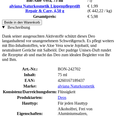
Bio-Aloe Vera, 75 ml
/ l)
alviana Naturkosmetik Lippenpflegestift
€ 1,99
Repair & Care, 4,50 g
(€ 442,22 / kg)
Gesamtpreis:
€ 5,98
Beide in den Warenkorb
Beschreibung
Dank seiner ausgesuchten Aktivstoffe schützt dieses Deo
langanhaltend vor unangenehmem Schweißgeruch. Es pflegt weiters
mit Bio-Inhaltsstoffen, wie Aloe Vera sowie Jojobaöl, und
neutralisiert Gerüche mit Salbeiöl. Der pudrige Unisex-Duft rundet
die Rezeptur ab und macht das Deo zum idealen Begleiter von Ihr
und Ihm.
Art.-Nr.:
BON-242702
Inhalt:
75 ml
EAN:
4260167189437
Marke:
alviana Naturkosmetik
Konsistenz/Darreichungsform:
Flüssigkeit
Produktarten:
Deos
Hauttyp:
Für jeden Hauttyp
Alkoholfrei, Frei von
Eigenschaften:
Aluminiumsalzen,