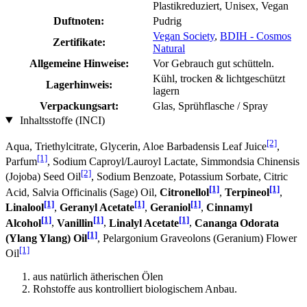
Plastikreduziert, Unisex, Vegan
Duftnoten:
Pudrig
Vegan Society
,
BDIH - Cosmos
Zertifikate:
Natural
Allgemeine Hinweise:
Vor Gebrauch gut schütteln.
Kühl, trocken & lichtgeschützt
Lagerhinweis:
lagern
Verpackungsart:
Glas, Sprühflasche / Spray
Inhaltsstoffe (INCI)
[2]
Aqua, Triethylcitrate, Glycerin, Aloe Barbadensis Leaf Juice
,
[1]
Parfum
, Sodium Caproyl/Lauroyl Lactate, Simmondsia Chinensis
[2]
(Jojoba) Seed Oil
, Sodium Benzoate, Potassium Sorbate, Citric
[1]
[1]
Acid, Salvia Officinalis (Sage) Oil,
Citronellol
,
Terpineol
,
[1]
[1]
[1]
Linalool
,
Geranyl Acetate
,
Geraniol
,
Cinnamyl
[1]
[1]
[1]
Alcohol
,
Vanillin
,
Linalyl Acetate
,
Cananga Odorata
[1]
(Ylang Ylang) Oil
, Pelargonium Graveolons (Geranium) Flower
[1]
Oil
aus natürlich ätherischen Ölen
Rohstoffe aus kontrolliert biologischem Anbau.