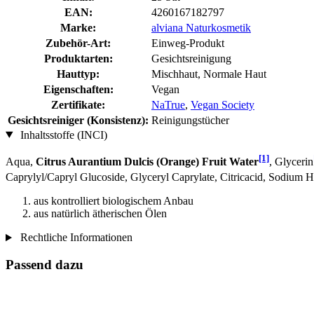
EAN:
4260167182797
Marke:
alviana Naturkosmetik
Zubehör-Art:
Einweg-Produkt
Produktarten:
Gesichtsreinigung
Hauttyp:
Mischhaut, Normale Haut
Eigenschaften:
Vegan
Zertifikate:
NaTrue
,
Vegan Society
Gesichtsreiniger (Konsistenz):
Reinigungstücher
Inhaltsstoffe (INCI)
[1]
Aqua,
Citrus Aurantium Dulcis (Orange) Fruit Water
, Glycerin
Caprylyl/Capryl Glucoside, Glyceryl Caprylate, Citricacid, Sodium
aus kontrolliert biologischem Anbau
aus natürlich ätherischen Ölen
Rechtliche Informationen
Passend dazu