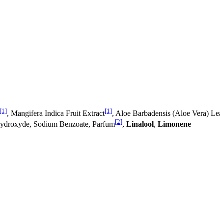
[1]
[1]
, Mangifera Indica Fruit Extract
, Aloe Barbadensis (Aloe Vera) Le
[2]
 Hydroxyde, Sodium Benzoate, Parfum
,
Linalool
,
Limonene