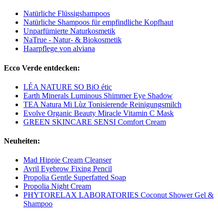
Natürliche Flüssigshampoos
Natürliche Shampoos für empfindliche Kopfhaut
Unparfümierte Naturkosmetik
NaTrue - Natur- & Biokosmetik
Haarpflege von alviana
Ecco Verde entdecken:
LÉA NATURE SO BiO étic
Earth Minerals Luminous Shimmer Eye Shadow
TEA Natura Mi Lùz Tonisierende Reinigungsmilch
Evolve Organic Beauty Miracle Vitamin C Mask
GREEN SKINCARE SENSI Comfort Cream
Neuheiten:
Mad Hippie Cream Cleanser
Avril Eyebrow Fixing Pencil
Propolia Gentle Superfatted Soap
Propolia Night Cream
PHYTORELAX LABORATORIES Coconut Shower Gel &
Shampoo