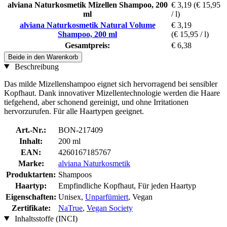
alviana Naturkosmetik Mizellen Shampoo, 200
€ 3,19
(€ 15,95
ml
/ l)
alviana Naturkosmetik Natural Volume
€ 3,19
Shampoo, 200 ml
(€ 15,95 / l)
Gesamtpreis:
€ 6,38
Beide in den Warenkorb
Beschreibung
Das milde Mizellenshampoo eignet sich hervorragend bei sensibler
Kopfhaut. Dank innovativer Mizellentechnologie werden die Haare
tiefgehend, aber schonend gereinigt, und ohne Irritationen
hervorzurufen. Für alle Haartypen geeignet.
Art.-Nr.:
BON-217409
Inhalt:
200 ml
EAN:
4260167185767
Marke:
alviana Naturkosmetik
Produktarten:
Shampoos
Haartyp:
Empfindliche Kopfhaut, Für jeden Haartyp
Eigenschaften:
Unisex,
Unparfümiert
, Vegan
Zertifikate:
NaTrue
,
Vegan Society
Inhaltsstoffe (INCI)