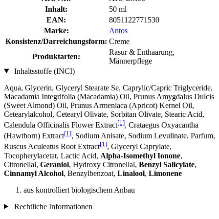
Inhalt:
50 ml
EAN:
8051122771530
Marke:
Antos
Konsistenz/Darreichungsform:
Creme
Rasur & Enthaarung,
Produktarten:
Männerpflege
Inhaltsstoffe (INCI)
Aqua, Glycerin, Glyceryl Stearate Se, Caprylic/Capric Triglyceride,
Macadamia Integrifolia (Macadamia) Oil, Prunus Amygdalus Dulcis
(Sweet Almond) Oil, Prunus Armeniaca (Apricot) Kernel Oil,
Cetearylalcohol, Cetearyl Olivate, Sorbitan Olivate, Stearic Acid,
[1]
Calendula Officinalis Flower Extract
, Crataegus Oxyacantha
[1]
(Hawthorn) Extract
, Sodium Anisate, Sodium Levulinate, Parfum,
[1]
Ruscus Aculeatus Root Extract
, Glyceryl Caprylate,
Tocopherylacetat, Lactic Acid,
Alpha-Isomethyl Ionone
,
Citronellal,
Geraniol
, Hydroxy Citronellal,
Benzyl Salicylate
,
Cinnamyl Alcohol
, Benzylbenzoat,
Linalool
,
Limonene
aus kontrolliert biologischem Anbau
Rechtliche Informationen