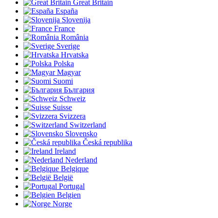
Great Britain
España
Slovenija
France
România
Sverige
Hrvatska
Polska
Magyar
Suomi
България
Schweiz
Suisse
Svizzera
Switzerland
Slovensko
Česká republika
Ireland
Nederland
Belgique
België
Portugal
Belgien
Norge