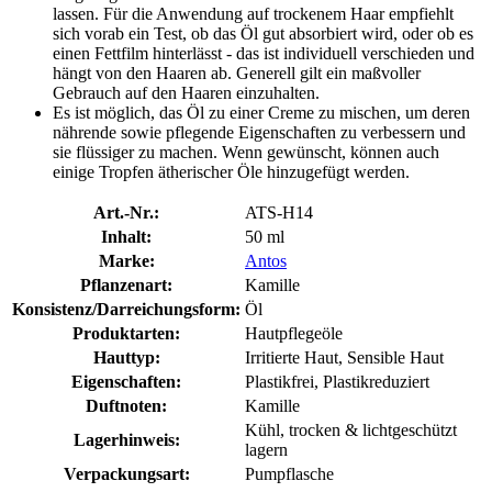
lassen. Für die Anwendung auf trockenem Haar empfiehlt
sich vorab ein Test, ob das Öl gut absorbiert wird, oder ob es
einen Fettfilm hinterlässt - das ist individuell verschieden und
hängt von den Haaren ab. Generell gilt ein maßvoller
Gebrauch auf den Haaren einzuhalten.
Es ist möglich, das Öl zu einer Creme zu mischen, um deren
nährende sowie pflegende Eigenschaften zu verbessern und
sie flüssiger zu machen. Wenn gewünscht, können auch
einige Tropfen ätherischer Öle hinzugefügt werden.
Art.-Nr.:
ATS-H14
Inhalt:
50 ml
Marke:
Antos
Pflanzenart:
Kamille
Konsistenz/Darreichungsform:
Öl
Produktarten:
Hautpflegeöle
Hauttyp:
Irritierte Haut, Sensible Haut
Eigenschaften:
Plastikfrei, Plastikreduziert
Duftnoten:
Kamille
Kühl, trocken & lichtgeschützt
Lagerhinweis:
lagern
Verpackungsart:
Pumpflasche