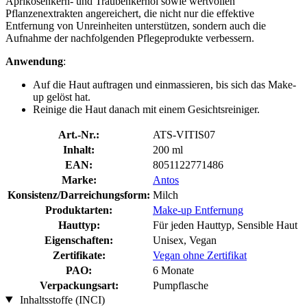
Aprikosenkern- und Traubenkernöl sowie wertvollen
Pflanzenextrakten angereichert, die nicht nur die effektive
Entfernung von Unreinheiten unterstützen, sondern auch die
Aufnahme der nachfolgenden Pflegeprodukte verbessern.
Anwendung
:
Auf die Haut auftragen und einmassieren, bis sich das Make-
up gelöst hat.
Reinige die Haut danach mit einem Gesichtsreiniger.
Art.-Nr.:
ATS-VITIS07
Inhalt:
200 ml
EAN:
8051122771486
Marke:
Antos
Konsistenz/Darreichungsform:
Milch
Produktarten:
Make-up Entfernung
Hauttyp:
Für jeden Hauttyp, Sensible Haut
Eigenschaften:
Unisex, Vegan
Zertifikate:
Vegan ohne Zertifikat
PAO:
6 Monate
Verpackungsart:
Pumpflasche
Inhaltsstoffe (INCI)