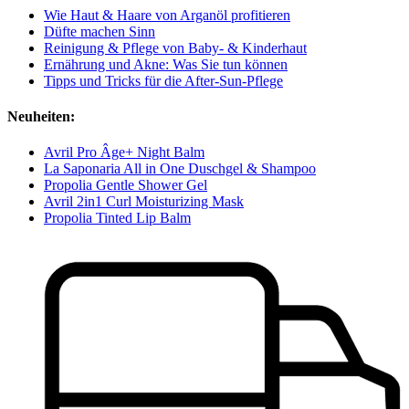
Wie Haut & Haare von Arganöl profitieren
Düfte machen Sinn
Reinigung & Pflege von Baby- & Kinderhaut
Ernährung und Akne: Was Sie tun können
Tipps und Tricks für die After-Sun-Pflege
Neuheiten:
Avril Pro Âge+ Night Balm
La Saponaria All in One Duschgel & Shampoo
Propolia Gentle Shower Gel
Avril 2in1 Curl Moisturizing Mask
Propolia Tinted Lip Balm