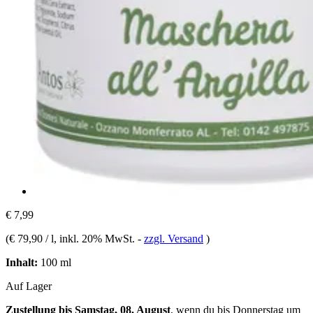
€ 7,99
(
€ 79,90 / l
, inkl. 20% MwSt.
-
zzgl. Versand
)
Inhalt:
100 ml
Auf Lager
Zustellung bis Samstag, 08. August
, wenn du bis
Donnerstag um