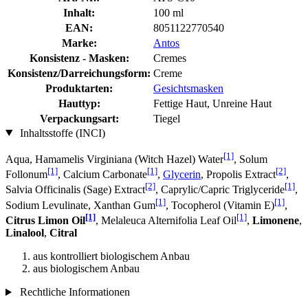
Inhalt:
100 ml
EAN:
8051122770540
Marke:
Antos
Konsistenz - Masken:
Cremes
Konsistenz/Darreichungsform:
Creme
Produktarten:
Gesichtsmasken
Hauttyp:
Fettige Haut, Unreine Haut
Verpackungsart:
Tiegel
Inhaltsstoffe (INCI)
[1]
Aqua, Hamamelis Virginiana (Witch Hazel) Water
, Solum
[1]
[1]
[2]
Follonum
, Calcium Carbonate
,
Glycerin
, Propolis Extract
,
[2]
[1]
Salvia Officinalis (Sage) Extract
, Caprylic/Capric Triglyceride
,
[1]
[1]
Sodium Levulinate, Xanthan Gum
, Tocopherol (Vitamin E)
,
[1]
[1]
Citrus Limon Oil
, Melaleuca Alternifolia Leaf Oil
,
Limonene
,
Linalool
,
Citral
aus kontrolliert biologischem Anbau
aus biologischem Anbau
Rechtliche Informationen