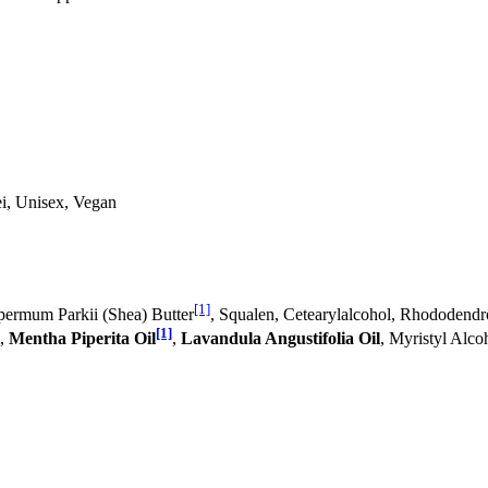
ei, Unisex, Vegan
[1]
permum Parkii (Shea) Butter
, Squalen, Cetearylalcohol, Rhododend
[1]
,
Mentha Piperita Oil
,
Lavandula Angustifolia Oil
, Myristyl Alc