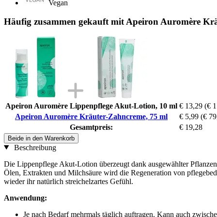
Vegan
Häufig zusammen gekauft mit Apeiron Auromère Krä
Apeiron Auromère Lippenpflege Akut-Lotion, 10 ml
€ 13,29
(€ 1
Apeiron Auromère Kräuter-Zahncreme, 75 ml
€ 5,99
(€ 79
Gesamtpreis:
€ 19,28
Beide in den Warenkorb
Beschreibung
Die Lippenpflege Akut-Lotion überzeugt dank ausgewählter Pflanzenw
Ölen, Extrakten und Milchsäure wird die Regeneration von pflegebe
wieder ihr natürlich streichelzartes Gefühl.
Anwendung:
Je nach Bedarf mehrmals täglich auftragen. Kann auch zwisch