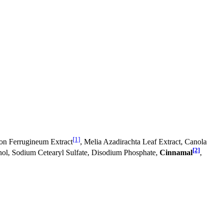
[1]
ron Ferrugineum Extract
, Melia Azadirachta Leaf Extract, Canola
[2]
ohol, Sodium Cetearyl Sulfate, Disodium Phosphate,
Cinnamal
,