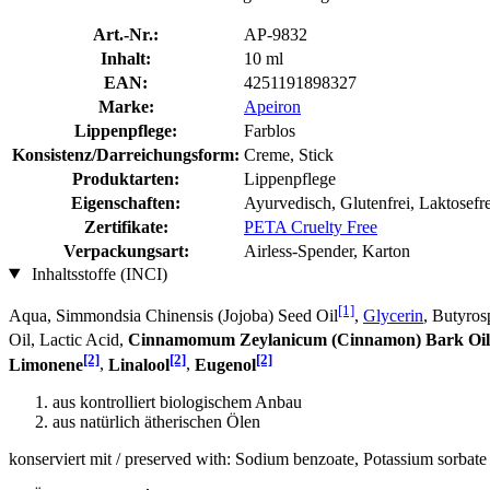
Art.-Nr.:
AP-9832
Inhalt:
10 ml
EAN:
4251191898327
Marke:
Apeiron
Lippenpflege:
Farblos
Konsistenz/Darreichungsform:
Creme, Stick
Produktarten:
Lippenpflege
Eigenschaften:
Ayurvedisch, Glutenfrei, Laktosefr
Zertifikate:
PETA Cruelty Free
Verpackungsart:
Airless-Spender, Karton
Inhaltsstoffe (INCI)
[1]
Aqua, Simmondsia Chinensis (Jojoba) Seed Oil
,
Glycerin
, Butyros
Oil, Lactic Acid,
Cinnamomum Zeylanicum (Cinnamon) Bark Oil
[2]
[2]
[2]
Limonene
,
Linalool
,
Eugenol
aus kontrolliert biologischem Anbau
aus natürlich ätherischen Ölen
konserviert mit / preserved with: Sodium benzoate, Potassium sorbate