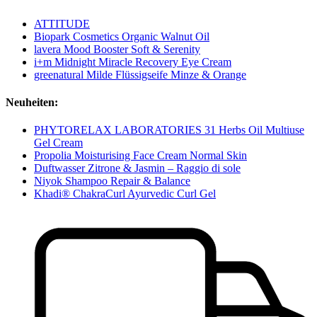
ATTITUDE
Biopark Cosmetics Organic Walnut Oil
lavera Mood Booster Soft & Serenity
i+m Midnight Miracle Recovery Eye Cream
greenatural Milde Flüssigseife Minze & Orange
Neuheiten:
PHYTORELAX LABORATORIES 31 Herbs Oil Multiuse
Gel Cream
Propolia Moisturising Face Cream Normal Skin
Duftwasser Zitrone & Jasmin – Raggio di sole
Niyok Shampoo Repair & Balance
Khadi® ChakraCurl Ayurvedic Curl Gel