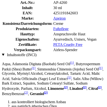
Art.-Nr.:
AP-4260
Inhalt:
30 ml
EAN:
4251191842603
Marke:
Apeiron
Konsistenz/Darreichungsform:
Creme
Produktarten:
Fußpflege
Hauttyp:
Anspruchsvolle Haut
Eigenschaften:
Ayurvedisch, Unisex, Vegan
Zertifikate:
PETA Cruelty Free
Verpackungsart:
Airless-Spender
Inhaltsstoffe (INCI)
[1]
Aqua, Adansonia Digitata (Baobab) Seed Oil
, Butyrospermum
[1]
[1]
Parkii (Shea) Butter
, Simmondsia Chinensis (Jojoba) Seed Oil
,
Glycerin, Myristyl Alcohol, Cetearylalcohol, Tartaric Acid, Malic
[1]
Acid, Salvia Officinalis (Sage) Leaf Extract
, Salix Alba (Willow)
Bark Extract, Squalen, Sodium Cetearyl Sulfate, Sodium
[2]
[2]
[2]
Hydroxyde, Parfum, Alcohol,
Limonene
,
Linalool
,
Citral
,
[2]
[2]
Benzylbenzoat
,
Geraniol
aus kontrolliert biologischem Anbau
aus natürlich ätherischen Ölen