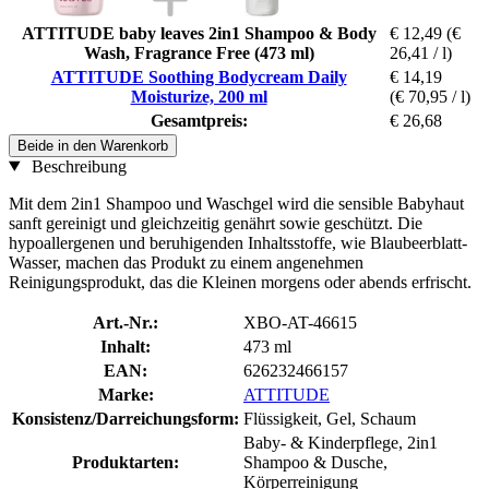
ATTITUDE baby leaves 2in1 Shampoo & Body
€ 12,49
(€
Wash, Fragrance Free (473 ml)
26,41 / l)
ATTITUDE Soothing Bodycream Daily
€ 14,19
Moisturize, 200 ml
(€ 70,95 / l)
Gesamtpreis:
€ 26,68
Beide in den Warenkorb
Beschreibung
Mit dem 2in1 Shampoo und Waschgel wird die sensible Babyhaut
sanft gereinigt und gleichzeitig genährt sowie geschützt. Die
hypoallergenen und beruhigenden Inhaltsstoffe, wie Blaubeerblatt-
Wasser, machen das Produkt zu einem angenehmen
Reinigungsprodukt, das die Kleinen morgens oder abends erfrischt.
Art.-Nr.:
XBO-AT-46615
Inhalt:
473 ml
EAN:
626232466157
Marke:
ATTITUDE
Konsistenz/Darreichungsform:
Flüssigkeit, Gel, Schaum
Baby- & Kinderpflege, 2in1
Produktarten:
Shampoo & Dusche,
Körperreinigung