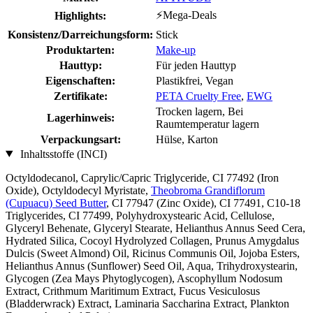
⚡Mega-Deals
Highlights:
Konsistenz/Darreichungsform:
Stick
Produktarten:
Make-up
Hauttyp:
Für jeden Hauttyp
Eigenschaften:
Plastikfrei, Vegan
Zertifikate:
PETA Cruelty Free
,
EWG
Trocken lagern, Bei
Lagerhinweis:
Raumtemperatur lagern
Verpackungsart:
Hülse, Karton
Inhaltsstoffe (INCI)
Octyldodecanol, Caprylic/Capric Triglyceride, CI 77492 (Iron
Oxide), Octyldodecyl Myristate,
Theobroma Grandiflorum
(Cupuacu) Seed Butter
, CI 77947 (Zinc Oxide), CI 77491, C10-18
Triglycerides, CI 77499, Polyhydroxystearic Acid, Cellulose,
Glyceryl Behenate, Glyceryl Stearate, Helianthus Annus Seed Cera,
Hydrated Silica, Cocoyl Hydrolyzed Collagen, Prunus Amygdalus
Dulcis (Sweet Almond) Oil, Ricinus Communis Oil, Jojoba Esters,
Helianthus Annus (Sunflower) Seed Oil, Aqua, Trihydroxystearin,
Glycogen (Zea Mays Phytoglycogen), Ascophyllum Nodosum
Extract, Crithmum Maritimum Extract, Fucus Vesiculosus
(Bladderwrack) Extract, Laminaria Saccharina Extract, Plankton