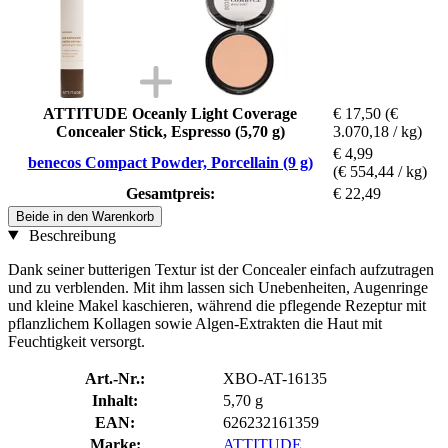
ATTITUDE Oceanly Light Coverage
€ 17,50
(€
Concealer Stick, Espresso (5,70 g)
3.070,18 / kg)
€ 4,99
benecos Compact Powder, Porcellain (9 g)
(€ 554,44 / kg)
Gesamtpreis:
€ 22,49
Beide in den Warenkorb
Beschreibung
Dank seiner butterigen Textur ist der Concealer einfach aufzutragen
und zu verblenden. Mit ihm lassen sich Unebenheiten, Augenringe
und kleine Makel kaschieren, während die pflegende Rezeptur mit
pflanzlichem Kollagen sowie Algen-Extrakten die Haut mit
Feuchtigkeit versorgt.
Art.-Nr.:
XBO-AT-16135
Inhalt:
5,70 g
EAN:
626232161359
Marke:
ATTITUDE