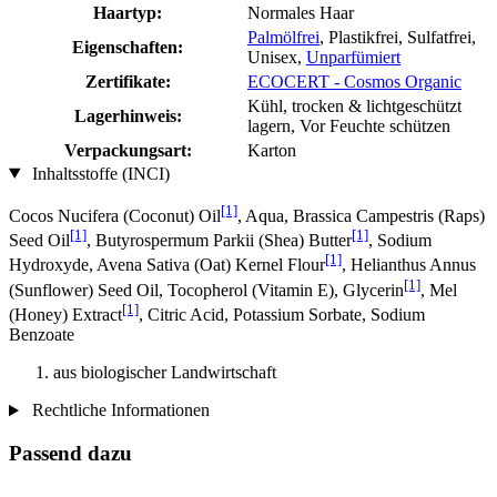
Haartyp:
Normales Haar
Palmölfrei
, Plastikfrei, Sulfatfrei,
Eigenschaften:
Unisex,
Unparfümiert
Zertifikate:
ECOCERT - Cosmos Organic
Kühl, trocken & lichtgeschützt
Lagerhinweis:
lagern, Vor Feuchte schützen
Verpackungsart:
Karton
Inhaltsstoffe (INCI)
[1]
Cocos Nucifera (Coconut) Oil
, Aqua, Brassica Campestris (Raps)
[1]
[1]
Seed Oil
, Butyrospermum Parkii (Shea) Butter
, Sodium
[1]
Hydroxyde, Avena Sativa (Oat) Kernel Flour
, Helianthus Annus
[1]
(Sunflower) Seed Oil, Tocopherol (Vitamin E), Glycerin
, Mel
[1]
(Honey) Extract
, Citric Acid, Potassium Sorbate, Sodium
Benzoate
aus biologischer Landwirtschaft
Rechtliche Informationen
Passend dazu