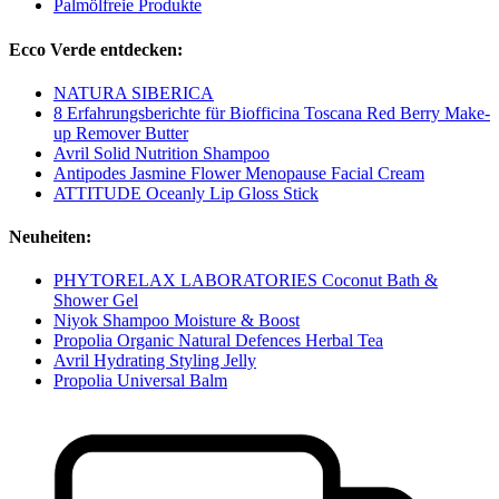
Palmölfreie Produkte
Ecco Verde entdecken:
NATURA SIBERICA
8 Erfahrungsberichte für Biofficina Toscana Red Berry Make-
up Remover Butter
Avril Solid Nutrition Shampoo
Antipodes Jasmine Flower Menopause Facial Cream
ATTITUDE Oceanly Lip Gloss Stick
Neuheiten:
PHYTORELAX LABORATORIES Coconut Bath &
Shower Gel
Niyok Shampoo Moisture & Boost
Propolia Organic Natural Defences Herbal Tea
Avril Hydrating Styling Jelly
Propolia Universal Balm