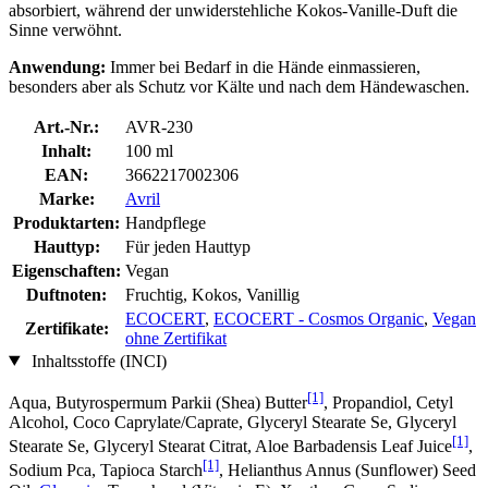
absorbiert, während der unwiderstehliche Kokos-Vanille-Duft die
Sinne verwöhnt.
Anwendung:
Immer bei Bedarf in die Hände einmassieren,
besonders aber als Schutz vor Kälte und nach dem Händewaschen.
Art.-Nr.:
AVR-230
Inhalt:
100 ml
EAN:
3662217002306
Marke:
Avril
Produktarten:
Handpflege
Hauttyp:
Für jeden Hauttyp
Eigenschaften:
Vegan
Duftnoten:
Fruchtig, Kokos, Vanillig
ECOCERT
,
ECOCERT - Cosmos Organic
,
Vegan
Zertifikate:
ohne Zertifikat
Inhaltsstoffe (INCI)
[1]
Aqua, Butyrospermum Parkii (Shea) Butter
, Propandiol, Cetyl
Alcohol, Coco Caprylate/Caprate, Glyceryl Stearate Se, Glyceryl
[1]
Stearate Se, Glyceryl Stearat Citrat, Aloe Barbadensis Leaf Juice
,
[1]
Sodium Pca, Tapioca Starch
, Helianthus Annus (Sunflower) Seed