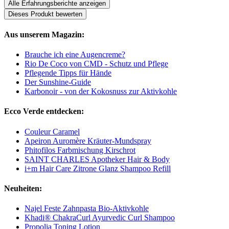
Alle Erfahrungsberichte anzeigen
Dieses Produkt bewerten
Aus unserem Magazin:
Brauche ich eine Augencreme?
Rio De Coco von CMD - Schutz und Pflege
Pflegende Tipps für Hände
Der Sunshine-Guide
Karbonoir - von der Kokosnuss zur Aktivkohle
Ecco Verde entdecken:
Couleur Caramel
Apeiron Auromère Kräuter-Mundspray
Phitofilos Farbmischung Kirschrot
SAINT CHARLES Apotheker Hair & Body
i+m Hair Care Zitrone Glanz Shampoo Refill
Neuheiten:
Najel Feste Zahnpasta Bio-Aktivkohle
Khadi® ChakraCurl Ayurvedic Curl Shampoo
Propolia Toning Lotion