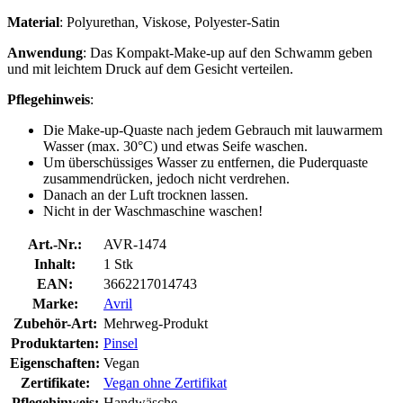
Material
: Polyurethan, Viskose, Polyester-Satin
Anwendung
: Das Kompakt-Make-up auf den Schwamm geben
und mit leichtem Druck auf dem Gesicht verteilen.
Pflegehinweis
:
Die Make-up-Quaste nach jedem Gebrauch mit lauwarmem
Wasser (max. 30°C) und etwas Seife waschen.
Um überschüssiges Wasser zu entfernen, die Puderquaste
zusammendrücken, jedoch nicht verdrehen.
Danach an der Luft trocknen lassen.
Nicht in der Waschmaschine waschen!
Art.-Nr.:
AVR-1474
Inhalt:
1 Stk
EAN:
3662217014743
Marke:
Avril
Zubehör-Art:
Mehrweg-Produkt
Produktarten:
Pinsel
Eigenschaften:
Vegan
Zertifikate:
Vegan ohne Zertifikat
Pflegehinweis:
Handwäsche