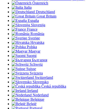
Österreich
Italia
Deutschland
Great Britain
España
Slovenija
France
România
Sverige
Hrvatska
Polska
Magyar
Suomi
България
Schweiz
Suisse
Svizzera
Switzerland
Slovensko
Česká republika
Ireland
Nederland
Belgique
België
Portugal