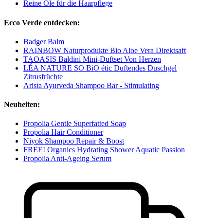
Reine Öle für die Haarpflege
Ecco Verde entdecken:
Badger Balm
RAINBOW Naturprodukte Bio Aloe Vera Direktsaft
TAOASIS Baldini Mini-Duftset Von Herzen
LÉA NATURE SO BiO étic Duftendes Duschgel
Zitrusfrüchte
Arista Ayurveda Shampoo Bar - Stimulating
Neuheiten:
Propolia Gentle Superfatted Soap
Propolia Hair Conditioner
Niyok Shampoo Repair & Boost
FREE! Organics Hydrating Shower Aquatic Passion
Propolia Anti-Ageing Serum