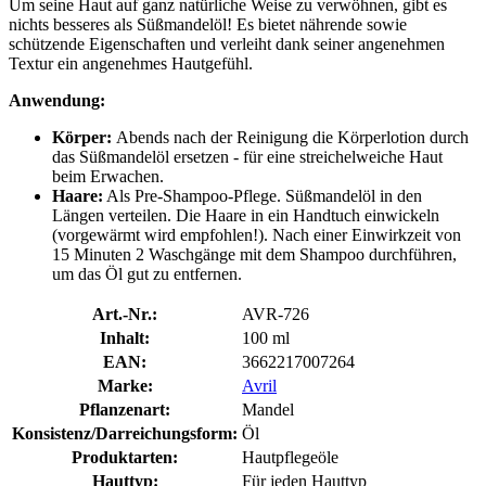
Um seine Haut auf ganz natürliche Weise zu verwöhnen, gibt es
nichts besseres als Süßmandelöl! Es bietet nährende sowie
schützende Eigenschaften und verleiht dank seiner angenehmen
Textur ein angenehmes Hautgefühl.
Anwendung:
Körper:
Abends nach der Reinigung die Körperlotion durch
das Süßmandelöl ersetzen - für eine streichelweiche Haut
beim Erwachen.
Haare:
Als Pre-Shampoo-Pflege. Süßmandelöl in den
Längen verteilen. Die Haare in ein Handtuch einwickeln
(vorgewärmt wird empfohlen!). Nach einer Einwirkzeit von
15 Minuten 2 Waschgänge mit dem Shampoo durchführen,
um das Öl gut zu entfernen.
Art.-Nr.:
AVR-726
Inhalt:
100 ml
EAN:
3662217007264
Marke:
Avril
Pflanzenart:
Mandel
Konsistenz/Darreichungsform:
Öl
Produktarten:
Hautpflegeöle
Hauttyp:
Für jeden Hauttyp