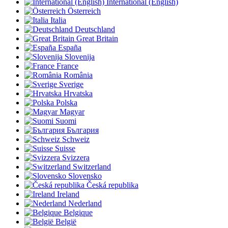
International (English)
Österreich
Italia
Deutschland
Great Britain
España
Slovenija
France
România
Sverige
Hrvatska
Polska
Magyar
Suomi
България
Schweiz
Suisse
Svizzera
Switzerland
Slovensko
Česká republika
Ireland
Nederland
Belgique
België