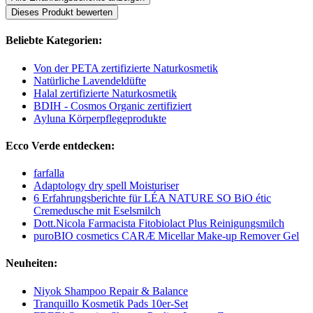
Dieses Produkt bewerten
Beliebte Kategorien:
Von der PETA zertifizierte Naturkosmetik
Natürliche Lavendeldüfte
Halal zertifizierte Naturkosmetik
BDIH - Cosmos Organic zertifiziert
Ayluna Körperpflegeprodukte
Ecco Verde entdecken:
farfalla
Adaptology dry spell Moisturiser
6 Erfahrungsberichte für LÉA NATURE SO BiO étic
Cremedusche mit Eselsmilch
Dott.Nicola Farmacista Fitobiolact Plus Reinigungsmilch
puroBIO cosmetics CARÆ Micellar Make-up Remover Gel
Neuheiten:
Niyok Shampoo Repair & Balance
Tranquillo Kosmetik Pads 10er-Set