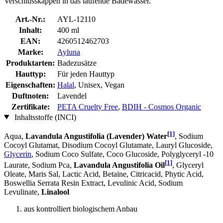
Verschlusskappen in das laufende Badewasser.
Art.-Nr.:
AYL-12110
Inhalt:
400 ml
EAN:
4260512462703
Marke:
Ayluna
Produktarten:
Badezusätze
Hauttyp:
Für jeden Hauttyp
Eigenschaften:
Halal
, Unisex, Vegan
Duftnoten:
Lavendel
Zertifikate:
PETA Cruelty Free
,
BDIH - Cosmos Organic
Inhaltsstoffe (INCI)
[1]
Aqua,
Lavandula Angustifolia (Lavender) Water
, Sodium
Cocoyl Glutamat, Disodium Cocoyl Glutamate, Lauryl Glucoside,
Glycerin
, Sodium Coco­ Sulfate, Coco Glucoside, Polyglyceryl -10
[1]
Laurate, Sodium Pca,
Lavandula Angustifolia Oil
, Glyceryl
Oleate, Maris Sal, Lactic Acid, Betaine, Citricacid, Phytic Acid,
Boswellia Serrata Resin Extract, Levulinic Acid, Sodium
Levulinate,
Linalool
aus kontrolliert biologischem Anbau