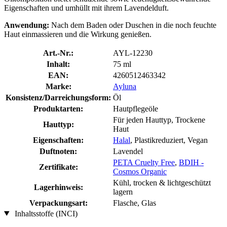
Eigenschaften und umhüllt mit ihrem Lavendelduft.
Anwendung:
Nach dem Baden oder Duschen in die noch feuchte
Haut einmassieren und die Wirkung genießen.
Art.-Nr.:
AYL-12230
Inhalt:
75 ml
EAN:
4260512463342
Marke:
Ayluna
Konsistenz/Darreichungsform:
Öl
Produktarten:
Hautpflegeöle
Für jeden Hauttyp, Trockene
Hauttyp:
Haut
Eigenschaften:
Halal
, Plastikreduziert, Vegan
Duftnoten:
Lavendel
PETA Cruelty Free
,
BDIH -
Zertifikate:
Cosmos Organic
Kühl, trocken & lichtgeschützt
Lagerhinweis:
lagern
Verpackungsart:
Flasche, Glas
Inhaltsstoffe (INCI)