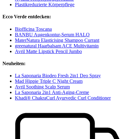
Plastikreduzierte Körperpflege
Ecco Verde entdecken:
Biofficina Toscana
BANBU Augenkontur-Serum HALO
MaterNatura Elasticising Shampoo Currant
greenatural Haarbalsam ACE Multivitamin
Avril Matte Lipstick Pencil Jumbo
Neuheiten:
La Saponaria Biodeo Fresh 2in1 Deo Spray
Mad Hippie Triple C Night Cream
Avril Soothing Scalp Serum
La Saponaria 2in1 Anti-Aging-Creme
Khadi® ChakraCurl Ayurvedic Curl Conditioner