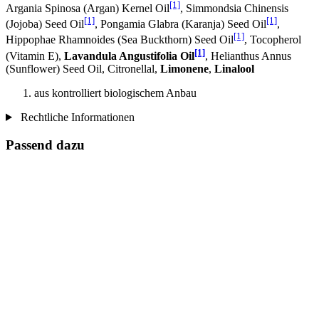
[1]
Argania Spinosa (Argan) Kernel Oil
, Simmondsia Chinensis
[1]
[1]
(Jojoba) Seed Oil
, Pongamia Glabra (Karanja) Seed Oil
,
[1]
Hippophae Rhamnoides (Sea Buckthorn) Seed Oil
, Tocopherol
[1]
(Vitamin E),
Lavandula Angustifolia Oil
, Helianthus Annus
(Sunflower) Seed Oil, Citronellal,
Limonene
,
Linalool
aus kontrolliert biologischem Anbau
Rechtliche Informationen
Passend dazu