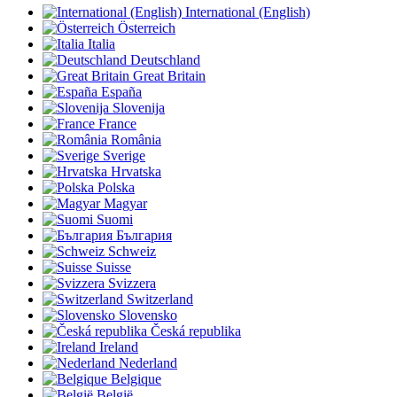
International (English)
Österreich
Italia
Deutschland
Great Britain
España
Slovenija
France
România
Sverige
Hrvatska
Polska
Magyar
Suomi
България
Schweiz
Suisse
Svizzera
Switzerland
Slovensko
Česká republika
Ireland
Nederland
Belgique
België