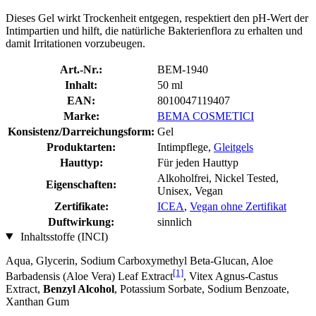
Dieses Gel wirkt Trockenheit entgegen, respektiert den pH-Wert der
Intimpartien und hilft, die natürliche Bakterienflora zu erhalten und
damit Irritationen vorzubeugen.
Art.-Nr.:
BEM-1940
Inhalt:
50 ml
EAN:
8010047119407
Marke:
BEMA COSMETICI
Konsistenz/Darreichungsform:
Gel
Produktarten:
Intimpflege,
Gleitgels
Hauttyp:
Für jeden Hauttyp
Alkoholfrei, Nickel Tested,
Eigenschaften:
Unisex, Vegan
Zertifikate:
ICEA
,
Vegan ohne Zertifikat
Duftwirkung:
sinnlich
Inhaltsstoffe (INCI)
Aqua, Glycerin, Sodium Carboxymethyl Beta-Glucan, Aloe
[1]
Barbadensis (Aloe Vera) Leaf Extract
, Vitex Agnus-Castus
Extract,
Benzyl Alcohol
, Potassium Sorbate, Sodium Benzoate,
Xanthan Gum