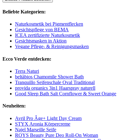
Beliebte Kategorien:
Naturkosmetik bei Pigmentflecken
Gesichtspflege von BEMA
ICEA zertifizierte Naturkosmetik
Gesichtsmasken in Aktion
Vegane Pflege- & Reinigungsmasken
Ecco Verde entdecken:
Terra Naturi
beltàbios Chamomile Shower Bath
Tranquillo Seifenschale Oval Traditional
provida organics 3in1 Haarspray naturell
Good Sleep Bath Salt Cornflower & Sweet Orange
Neuheiten:
Avril Pro Âge+ Light Day Cream
STYX Aronia Körpercreme
Najel Marseille Seife
ROYS Beauty Pure Deo Roll-On Woman