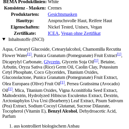
BEMA Produktlinien:
White
Konsistenz - Masken:
Cremes
Produktarten:
Gesichtsmasken
Hauttyp:
Anspruchsvolle Haut, Reifere Haut
Eigenschaften:
Nickel Tested, Unisex, Vegan
Zertifikate:
ICEA
,
Vegan ohne Zertifikat
Inhaltsstoffe (INCI)
Aqua, Cetearyl Glucoside, Cetearylalcohol, Chamomilla Recutita
[1]
[1]
Flower Water
, Punica Granatum (Pomegranate) Fruit Extract
,
[1]
Dicaprylyl Carbonate,
Glycerin
, Glycerin Soja Oil
, Betaine,
Arbutin, Oryza Sativa (Rice) Germ Oil, Caolin Clay, Potassium
Cetyl Phosphate, Coco Glycerides, Titanium Oxides,
Gluconolactone, Punica Granatum (Pomegranate) Fruit Extract,
[1]
Olea Europaea (Olive) Fruit Oil
, Persea Gratissima (Avocado)
[1]
Oil
, Mica, Titanium Oxides, Vigna Aconitifolia Seed Extract,
Maltodextrin, Hydrolyzed Hibiscus Esculentus Extract, Dextrin,
Arctostaphylos Uva Ursi (Bearberry) Leaf Extract, Pisum Sativum
(Pea) Extract, Sodium Cocoyl Glutamat, Sucrose Dilaurate,
Tocopherol (Vitamin E),
Benzyl Alcohol
, Dehydroacetic Acid,
Parfum
aus kontrolliert biologischem Anbau