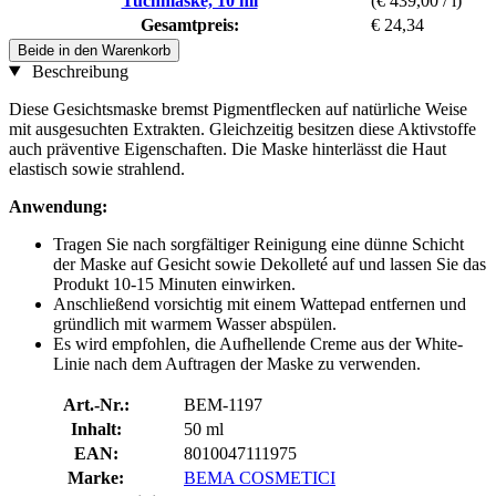
Tuchmaske, 10 ml
(€ 439,00 / l)
Gesamtpreis:
€ 24,34
Beide in den Warenkorb
Beschreibung
Diese Gesichtsmaske bremst Pigmentflecken auf natürliche Weise
mit ausgesuchten Extrakten. Gleichzeitig besitzen diese Aktivstoffe
auch präventive Eigenschaften. Die Maske hinterlässt die Haut
elastisch sowie strahlend.
Anwendung:
Tragen Sie nach sorgfältiger Reinigung eine dünne Schicht
der Maske auf Gesicht sowie Dekolleté auf und lassen Sie das
Produkt 10-15 Minuten einwirken.
Anschließend vorsichtig mit einem Wattepad entfernen und
gründlich mit warmem Wasser abspülen.
Es wird empfohlen, die Aufhellende Creme aus der White-
Linie nach dem Auftragen der Maske zu verwenden.
Art.-Nr.:
BEM-1197
Inhalt:
50 ml
EAN:
8010047111975
Marke:
BEMA COSMETICI