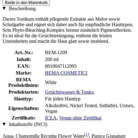
Beide in den Warenkorb
Beschreibung
Dieses Tonikum enthält pflegende Extrakte aus Malve sowie
Schafgarbe und eignet sich daher auch für empfindliche Hauttypen.
Sein Phyto-Bleaching-Komplex bremst zusätzlich Pigmentflecken.
Es ist ideal für die Gesichtsreinigung, entfernt die letzten
Unreinheiten und macht die Haut glatt sowie strahlend.
Art.-Nr.:
BEM-1209
Inhalt:
200 ml
EAN:
8010047112095
Marke:
BEMA COSMETICI
BEMA
White
Produktlinien:
Produktarten:
Gesichtswasser & Tonics
Hauttyp:
Für jeden Hauttyp
Alkoholfrei, Nickel Tested, Sulfatfrei, Unisex,
Eigenschaften:
Vegan
Zertifikate:
ICEA
,
Vegan ohne Zertifikat
Inhaltsstoffe (INCI)
[1]
Aqua, Chamomilla Recutita Flower Water
, Punica Granatum