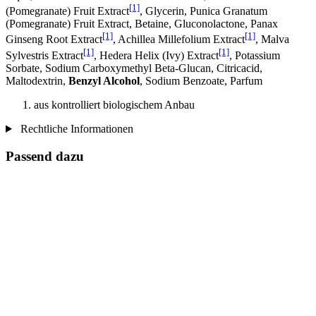
[1]
(Pomegranate) Fruit Extract
, Glycerin, Punica Granatum
(Pomegranate) Fruit Extract, Betaine, Gluconolactone, Panax
[1]
[1]
Ginseng Root Extract
, Achillea Millefolium Extract
, Malva
[1]
[1]
Sylvestris Extract
, Hedera Helix (Ivy) Extract
, Potassium
Sorbate, Sodium Carboxymethyl Beta-Glucan, Citricacid,
Maltodextrin,
Benzyl Alcohol
, Sodium Benzoate, Parfum
aus kontrolliert biologischem Anbau
Rechtliche Informationen
Passend dazu