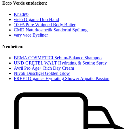
Ecco Verde entdecken:
Khadi®
vielö Organic Duo Hand
100% Pure Whipped Body Butter
CMD Naturkosmetik Sandorini Spülung
vary vace Eyeliner
Neuheiten:
BEMA COSMETICI Sebum-Balance Shampoo
UND GRETEL WALT Hydrating & Setting Spray
Avril Pro Âge+ Rich Day Cream
Niyok Duschgel Golden Glow
FREE! Organics Hydrating Shower Aquatic Passion