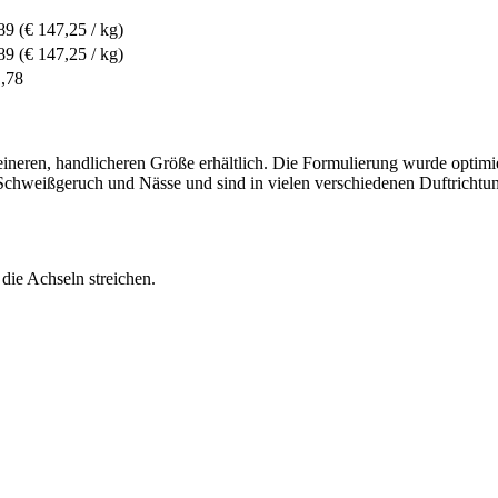
89
(€ 147,25 / kg)
89
(€ 147,25 / kg)
1,78
eren, handlicheren Größe erhältlich. Die Formulierung wurde optimier
Schweißgeruch und Nässe und sind in vielen verschiedenen Duftrichtung
ie Achseln streichen.