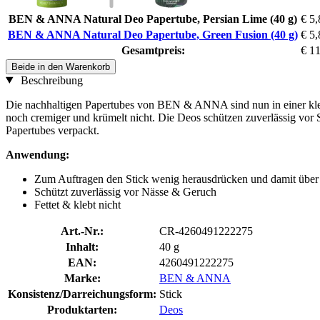
BEN & ANNA Natural Deo Papertube, Persian Lime (40 g)
€ 5,
BEN & ANNA Natural Deo Papertube, Green Fusion (40 g)
€ 5,
Gesamtpreis:
€ 1
Beide in den Warenkorb
Beschreibung
Die nachhaltigen Papertubes von BEN & ANNA sind nun in einer klein
noch cremiger und krümelt nicht. Die Deos schützen zuverlässig vor 
Papertubes verpackt.
Anwendung:
Zum Auftragen den Stick wenig herausdrücken und damit über d
Schützt zuverlässig vor Nässe & Geruch
Fettet & klebt nicht
Art.-Nr.:
CR-4260491222275
Inhalt:
40 g
EAN:
4260491222275
Marke:
BEN & ANNA
Konsistenz/Darreichungsform:
Stick
Produktarten:
Deos