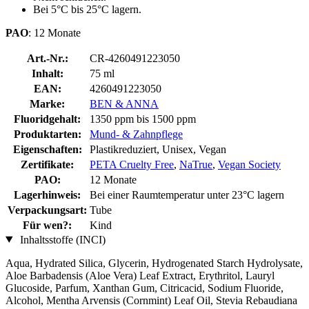
Bei 5°C bis 25°C lagern.
PAO
: 12 Monate
Art.-Nr.:
CR-4260491223050
Inhalt:
75 ml
EAN:
4260491223050
Marke:
BEN & ANNA
Fluoridgehalt:
1350 ppm bis 1500 ppm
Produktarten:
Mund- & Zahnpflege
Eigenschaften:
Plastikreduziert, Unisex, Vegan
Zertifikate:
PETA Cruelty Free
,
NaTrue
,
Vegan Society
PAO:
12 Monate
Lagerhinweis:
Bei einer Raumtemperatur unter 23°C lagern
Verpackungsart:
Tube
Für wen?:
Kind
Inhaltsstoffe (INCI)
Aqua, Hydrated Silica, Glycerin, Hydrogenated Starch Hydrolysate,
Aloe Barbadensis (Aloe Vera) Leaf Extract, Erythritol, Lauryl
Glucoside, Parfum, Xanthan Gum, Citricacid, Sodium Fluoride,
Alcohol, Mentha Arvensis (Cornmint) Leaf Oil, Stevia Rebaudiana