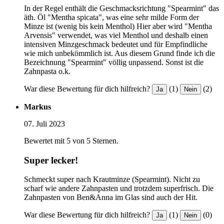
In der Regel enthält die Geschmacksrichtung "Spearmint" das
äth. Öl "Mentha spicata", was eine sehr milde Form der
Minze ist (wenig bis kein Menthol) Hier aber wird "Mentha
Arvensis" verwendet, was viel Menthol und deshalb einen
intensiven Minzgeschmack bedeutet und für Empfindliche
wie mich unbekömmlich ist. Aus diesem Grund finde ich die
Bezeichnung "Spearmint" völlig unpassend. Sonst ist die
Zahnpasta o.k.
War diese Bewertung für dich hilfreich?
(1)
(2)
Ja
Nein
Markus
07. Juli 2023
Bewertet mit 5 von 5 Sternen.
Super lecker!
Schmeckt super nach Krautminze (Spearmint). Nicht zu
scharf wie andere Zahnpasten und trotzdem superfrisch. Die
Zahnpasten von Ben&Anna im Glas sind auch der Hit.
War diese Bewertung für dich hilfreich?
(1)
(0)
Ja
Nein