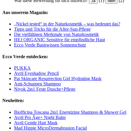
War diese Bewertung für dich hilfreich?
(1)
(2)
Ja
Nein
Aus unserem Magazin:
„Nickel tested“ in der Naturkosmetik – was bedeutet das?
Tipps und Tricks für die After-Sun-Pflege
Die vielfältigen Merkmale von Naturkosmetik
HEJ ORGANIC Sensitive für empfindliche Haut
Ecco Verde Basiswissen Sonnenschutz
Ecco Verde entdecken:
PUKKA
Avril Eyeshadow Pencil
Pai Skincare Resurrection Girl Hydrating Mask
Anti-Schuppen Shampoo
Niyok 2in1 Feste Dusche+Pflege
Neuheiten:
Biofficina Toscana 2in1 Energizing Shampoo & Shower Gel
Avril Pro Âge+ Night Balm
Avril Gentle Hair Mask
Mad Hippie MicroDermabrasion Facial