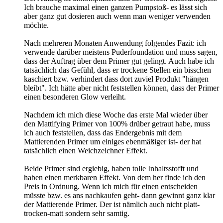
Ich brauche maximal einen ganzen Pumpstoß- es lässt sich
aber ganz gut dosieren auch wenn man weniger verwenden
möchte.
Nach mehreren Monaten Anwendung folgendes Fazit: ich
verwende darüber meistens Puderfoundation und muss sagen,
dass der Auftrag über dem Primer gut gelingt. Auch habe ich
tatsächlich das Gefühl, dass er trockene Stellen ein bisschen
kaschiert bzw. verhindert dass dort zuviel Produkt "hängen
bleibt". Ich hätte aber nicht feststellen können, dass der Primer
einen besonderen Glow verleiht.
Nachdem ich mich diese Woche das erste Mal wieder über
den Mattifying Primer von 100% drüber getraut habe, muss
ich auch feststellen, dass das Endergebnis mit dem
Mattierenden Primer um einiges ebenmäßiger ist- der hat
tatsächlich einen Weichzeichner Effekt.
Beide Primer sind ergiebig, haben tolle Inhaltsstofft und
haben einen merkbaren Effekt. Von dem her finde ich den
Preis in Ordnung. Wenn ich mich für einen entscheiden
müsste bzw. es ans nachkaufen geht- dann gewinnt ganz klar
der Mattierende Primer. Der ist nämlich auch nicht platt-
trocken-matt sondern sehr samtig.