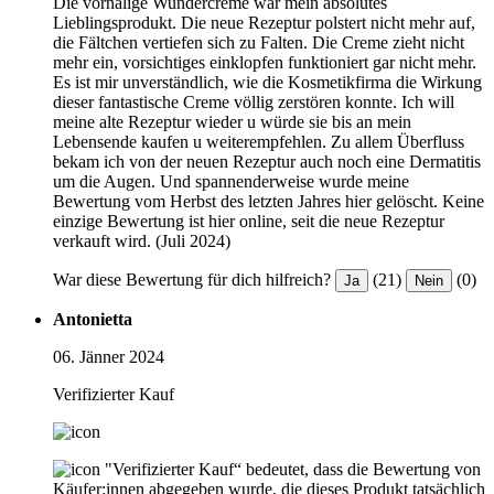
Die vornalige Wundercreme war mein absolutes
Lieblingsprodukt. Die neue Rezeptur polstert nicht mehr auf,
die Fältchen vertiefen sich zu Falten. Die Creme zieht nicht
mehr ein, vorsichtiges einklopfen funktioniert gar nicht mehr.
Es ist mir unverständlich, wie die Kosmetikfirma die Wirkung
dieser fantastische Creme völlig zerstören konnte. Ich will
meine alte Rezeptur wieder u würde sie bis an mein
Lebensende kaufen u weiterempfehlen. Zu allem Überfluss
bekam ich von der neuen Rezeptur auch noch eine Dermatitis
um die Augen. Und spannenderweise wurde meine
Bewertung vom Herbst des letzten Jahres hier gelöscht. Keine
einzige Bewertung ist hier online, seit die neue Rezeptur
verkauft wird. (Juli 2024)
War diese Bewertung für dich hilfreich?
(21)
(0)
Ja
Nein
Antonietta
06. Jänner 2024
Verifizierter Kauf
"Verifizierter Kauf“ bedeutet, dass die Bewertung von
Käufer:innen abgegeben wurde, die dieses Produkt tatsächlich