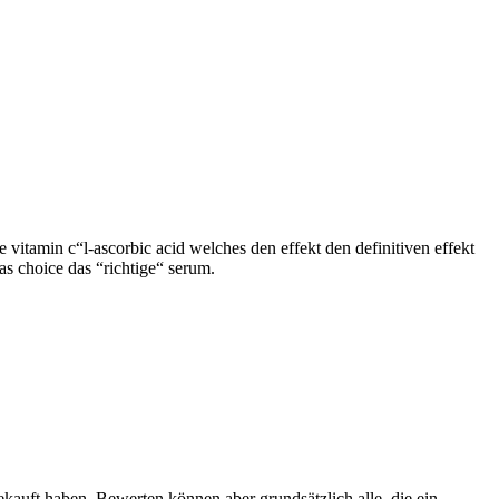
e vitamin c“l-ascorbic acid welches den effekt den definitiven effekt
as choice das “richtige“ serum.
ekauft haben. Bewerten können aber grundsätzlich alle, die ein