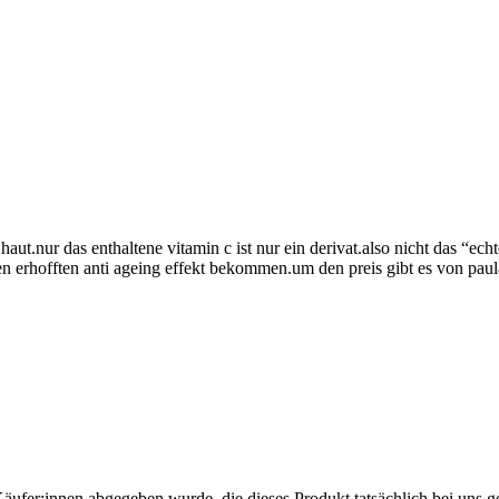
ut.nur das enthaltene vitamin c ist nur ein derivat.also nicht das “echt
en erhofften anti ageing effekt bekommen.um den preis gibt es von paul
Käufer:innen abgegeben wurde, die dieses Produkt tatsächlich bei uns g