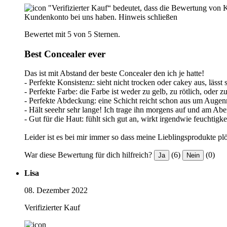
"Verifizierter Kauf“ bedeutet, dass die Bewertung von 
Kundenkonto bei uns haben.
Hinweis schließen
Bewertet mit 5 von 5 Sternen.
Best Concealer ever
Das ist mit Abstand der beste Concealer den ich je hatte!
- Perfekte Konsistenz: sieht nicht trocken oder cakey aus, läss
- Perfekte Farbe: die Farbe ist weder zu gelb, zu rötlich, ode
- Perfekte Abdeckung: eine Schicht reicht schon aus um Augenr
- Hält seeehr sehr lange! Ich trage ihn morgens auf und am A
- Gut für die Haut: fühlt sich gut an, wirkt irgendwie feuchti
Leider ist es bei mir immer so dass meine Lieblingsprodukte plö
War diese Bewertung für dich hilfreich?
(6)
(0)
Ja
Nein
Lisa
08. Dezember 2022
Verifizierter Kauf