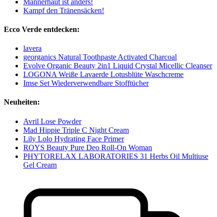
Männerhaut ist anders!
Kampf den Tränensäcken!
Ecco Verde entdecken:
lavera
georganics Natural Toothpaste Activated Charcoal
Evolve Organic Beauty 2in1 Liquid Crystal Micellic Cleanser
LOGONA Weiße Lavaerde Lotusblüte Waschcreme
Imse Set Wiederverwendbare Stofftücher
Neuheiten:
Avril Lose Powder
Mad Hippie Triple C Night Cream
Lily Lolo Hydrating Face Primer
ROYS Beauty Pure Deo Roll-On Woman
PHYTORELAX LABORATORIES 31 Herbs Oil Multiuse
Gel Cream