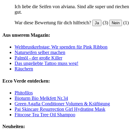
Ich liebe die Seifen von alviana. Sind alle super und riechen
gut.
War diese Bewertung für dich hilfreich?
(3)
(1)
Ja
Nein
Aus unserem Magazin:
Weltbrustkrebstag: Wir spenden für Pink Ribbon
Naturseifen selber machen
Palmöl - der große Killer
Das ungeliebte Tattoo muss weg!
Räuchern
Ecco Verde entdecken:
Phitofilos
Bioturm Bio Melkfett Nr.34
Green Agafia Conditioner Volumen & Kräftigung
Pai Skincare Resurrection Girl Hydrating Mask
Fitocose Tea Tree Oil Shampoo
Neuheiten: