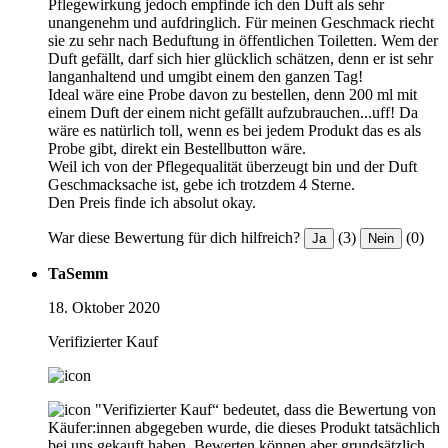
Pflegewirkung jedoch empfinde ich den Duft als sehr
unangenehm und aufdringlich. Für meinen Geschmack riecht
sie zu sehr nach Beduftung in öffentlichen Toiletten. Wem der
Duft gefällt, darf sich hier glücklich schätzen, denn er ist sehr
langanhaltend und umgibt einem den ganzen Tag!
Ideal wäre eine Probe davon zu bestellen, denn 200 ml mit
einem Duft der einem nicht gefällt aufzubrauchen...uff! Da
wäre es natürlich toll, wenn es bei jedem Produkt das es als
Probe gibt, direkt ein Bestellbutton wäre.
Weil ich von der Pflegequalität überzeugt bin und der Duft
Geschmacksache ist, gebe ich trotzdem 4 Sterne.
Den Preis finde ich absolut okay.
War diese Bewertung für dich hilfreich?
(3)
(0)
Ja
Nein
TaSemm
18. Oktober 2020
Verifizierter Kauf
"Verifizierter Kauf“ bedeutet, dass die Bewertung von
Käufer:innen abgegeben wurde, die dieses Produkt tatsächlich
bei uns gekauft haben. Bewerten können aber grundsätzlich