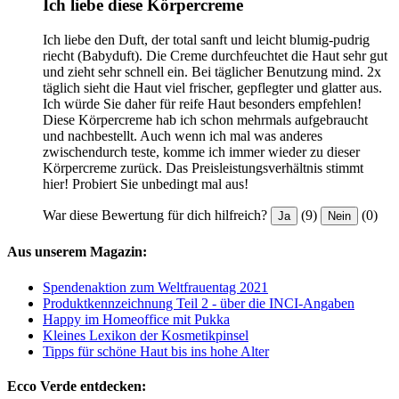
Ich liebe diese Körpercreme
Ich liebe den Duft, der total sanft und leicht blumig-pudrig
riecht (Babyduft). Die Creme durchfeuchtet die Haut sehr gut
und zieht sehr schnell ein. Bei täglicher Benutzung mind. 2x
täglich sieht die Haut viel frischer, gepflegter und glatter aus.
Ich würde Sie daher für reife Haut besonders empfehlen!
Diese Körpercreme hab ich schon mehrmals aufgebraucht
und nachbestellt. Auch wenn ich mal was anderes
zwischendurch teste, komme ich immer wieder zu dieser
Körpercreme zurück. Das Preisleistungsverhältnis stimmt
hier! Probiert Sie unbedingt mal aus!
War diese Bewertung für dich hilfreich?
(9)
(0)
Ja
Nein
Aus unserem Magazin:
Spendenaktion zum Weltfrauentag 2021
Produktkennzeichnung Teil 2 - über die INCI-Angaben
Happy im Homeoffice mit Pukka
Kleines Lexikon der Kosmetikpinsel
Tipps für schöne Haut bis ins hohe Alter
Ecco Verde entdecken: