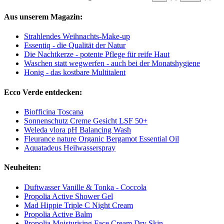
Aus unserem Magazin:
Strahlendes Weihnachts-Make-up
Essentiq - die Qualität der Natur
Die Nachtkerze - potente Pflege für reife Haut
Waschen statt wegwerfen - auch bei der Monatshygiene
Honig - das kostbare Multitalent
Ecco Verde entdecken:
Biofficina Toscana
Sonnenschutz Creme Gesicht LSF 50+
Weleda vlora pH Balancing Wash
Fleurance nature Organic Bergamot Essential Oil
Aquatadeus Heilwasserspray
Neuheiten:
Duftwasser Vanille & Tonka - Coccola
Propolia Active Shower Gel
Mad Hippie Triple C Night Cream
Propolia Active Balm
Propolia Moisturising Face Cream Dry Skin