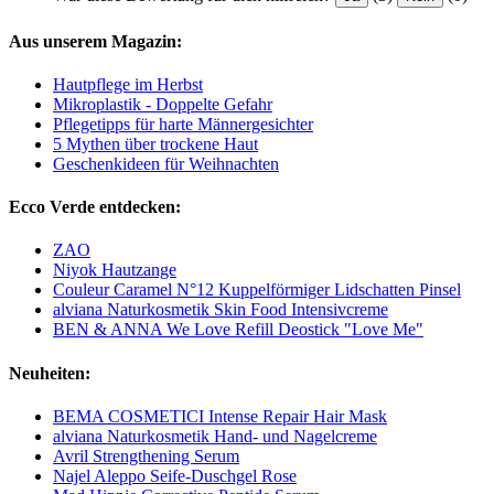
Aus unserem Magazin:
Hautpflege im Herbst
Mikroplastik - Doppelte Gefahr
Pflegetipps für harte Männergesichter
5 Mythen über trockene Haut
Geschenkideen für Weihnachten
Ecco Verde entdecken:
ZAO
Niyok Hautzange
Couleur Caramel N°12 Kuppelförmiger Lidschatten Pinsel
alviana Naturkosmetik Skin Food Intensivcreme
BEN & ANNA We Love Refill Deostick "Love Me"
Neuheiten:
BEMA COSMETICI Intense Repair Hair Mask
alviana Naturkosmetik Hand- und Nagelcreme
Avril Strengthening Serum
Najel Aleppo Seife-Duschgel Rose