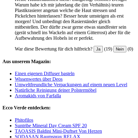
Warum habe ich mir jahrelang die (im Verhältnis) teuren
Plastikrasierer angetan welche die Haut stressen und
Pickelchen hinterlassen? Besser heute umsteigen als erst
morgen! Und unbedingt den Rasierständer gleich
mitbestellen. Der dürfte zwar gerne etwas standfester sein
(gerät schnell ins Wackeln auf einem Gitterrost) aber für die
Aufbewahrung des Hobels ist er perfekt.
War diese Bewertung für dich hilfreich?
(19)
(0)
Ja
Nein
Aus unserem Magazin:
Einen eigenen Diffuser basteln
Wissenwertes über Deos
Umweltfreundliche Verpackungen auf einem neuen Level
Natürliche Reinigung deiner Polstermöbel
Aromakids von Farfalla
Ecco Verde entdecken:
Phitofilos
Suntribe Mineral Day Cream SPF 20
TAOASIS Baldini Mini-Duftset Von Herzen
SODASAN Raumspray RELAX