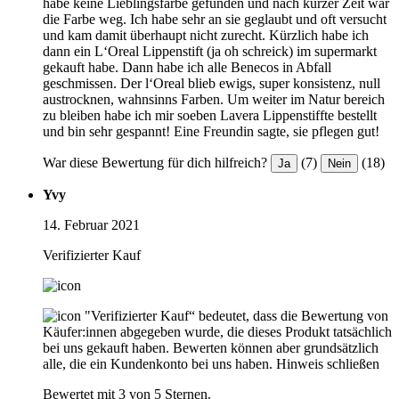
habe keine Lieblingsfarbe gefunden und nach kurzer Zeit war
die Farbe weg. Ich habe sehr an sie geglaubt und oft versucht
und kam damit überhaupt nicht zurecht. Kürzlich habe ich
dann ein L‘Oreal Lippenstift (ja oh schreick) im supermarkt
gekauft habe. Dann habe ich alle Benecos in Abfall
geschmissen. Der l‘Oreal blieb ewigs, super konsistenz, null
austrocknen, wahnsinns Farben. Um weiter im Natur bereich
zu bleiben habe ich mir soeben Lavera Lippenstiffte bestellt
und bin sehr gespannt! Eine Freundin sagte, sie pflegen gut!
War diese Bewertung für dich hilfreich?
(7)
(18)
Ja
Nein
Yvy
14. Februar 2021
Verifizierter Kauf
"Verifizierter Kauf“ bedeutet, dass die Bewertung von
Käufer:innen abgegeben wurde, die dieses Produkt tatsächlich
bei uns gekauft haben. Bewerten können aber grundsätzlich
alle, die ein Kundenkonto bei uns haben.
Hinweis schließen
Bewertet mit 3 von 5 Sternen.